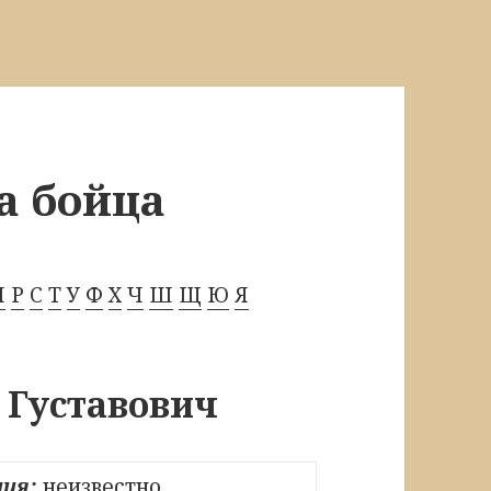
а бойца
П
Р
С
Т
У
Ф
Х
Ч
Ш
Щ
Ю
Я
 Густавович
ия:
неизвестно