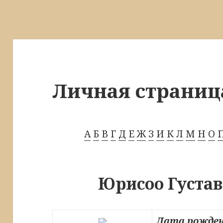
Личная страниц
А
Б
В
Г
Д
Е
Ж
З
И
К
Л
М
Н
О
Юрисоо Густав
Дата рожден