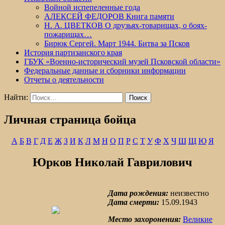
Войной испепеленные года
АЛЕКСЕЙ ФЕДОРОВ Книга памяти
Н. А. ЦВЕТКОВ О друзьях-товарищах, о боях-
пожарищах…
Бирюк Сергей. Март 1944. Битва за Псков
История партизанского края
ГБУК «Военно-исторический музей Псковской области»
Федеральные данные и сборники информации
Отчеты о деятельности
Найти:
Личная страница бойца
А
Б
В
Г
Д
Е
Ж
З
И
К
Л
М
Н
О
П
Р
С
Т
У
Ф
Х
Ч
Ш
Щ
Ю
Я
Юрков Николай Гаврилович
Дата рождения:
неизвестно
Дата смерти:
15.09.1943
Место захоронения:
Великие