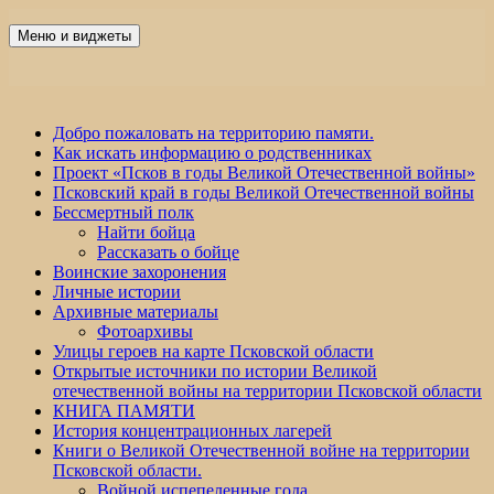
Перейти
к
Меню и виджеты
Победа 60
содержимому
Добро пожаловать на территорию памяти.
Как искать информацию о родственниках
Проект «Псков в годы Великой Отечественной войны»
Псковский край в годы Великой Отечественной войны
Бессмертный полк
Найти бойца
Рассказать о бойце
Воинские захоронения
Личные истории
Архивные материалы
Фотоархивы
Улицы героев на карте Псковской области
Открытые источники по истории Великой
отечественной войны на территории Псковской области
КНИГА ПАМЯТИ
История концентрационных лагерей
Книги о Великой Отечественной войне на территории
Псковской области.
Войной испепеленные года