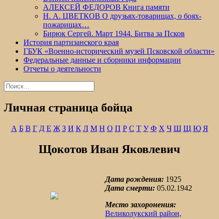
АЛЕКСЕЙ ФЕДОРОВ Книга памяти
Н. А. ЦВЕТКОВ О друзьях-товарищах, о боях-
пожарищах…
Бирюк Сергей. Март 1944. Битва за Псков
История партизанского края
ГБУК «Военно-исторический музей Псковской области»
Федеральные данные и сборники информации
Отчеты о деятельности
Найти:
Личная страница бойца
А
Б
В
Г
Д
Е
Ж
З
И
К
Л
М
Н
О
П
Р
С
Т
У
Ф
Х
Ч
Ш
Щ
Ю
Я
Щокотов Иван Яковлевич
Дата рождения:
1925
Дата смерти:
05.02.1942
Место захоронения:
Великолукский район,