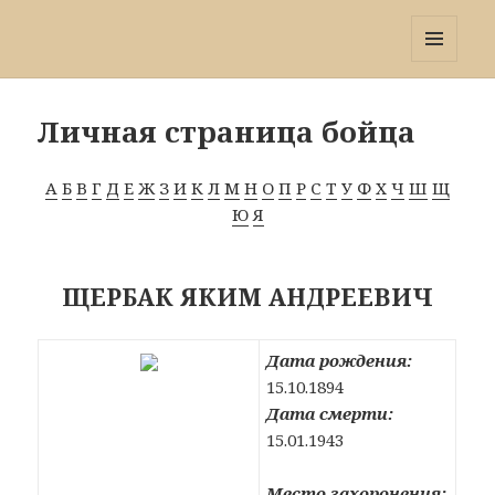
Победа 60
МЕНЮ
И
ВИДЖЕТЫ
Личная страница бойца
А
Б
В
Г
Д
Е
Ж
З
И
К
Л
М
Н
О
П
Р
С
Т
У
Ф
Х
Ч
Ш
Щ
Ю
Я
ЩЕРБАК ЯКИМ АНДРЕЕВИЧ
Дата рождения:
15.10.1894
Дата смерти:
15.01.1943
Место захоронения: