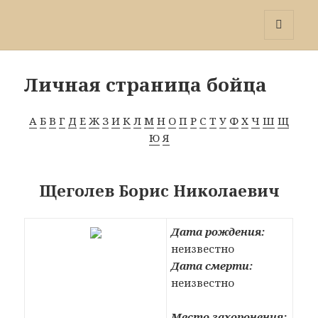
Победа 60
МЕНЮ
И
ВИДЖЕТЫ
Личная страница бойца
А
Б
В
Г
Д
Е
Ж
З
И
К
Л
М
Н
О
П
Р
С
Т
У
Ф
Х
Ч
Ш
Щ
Ю
Я
Щеголев Борис Николаевич
Дата рождения:
неизвестно
Дата смерти:
неизвестно
Место захоронения: