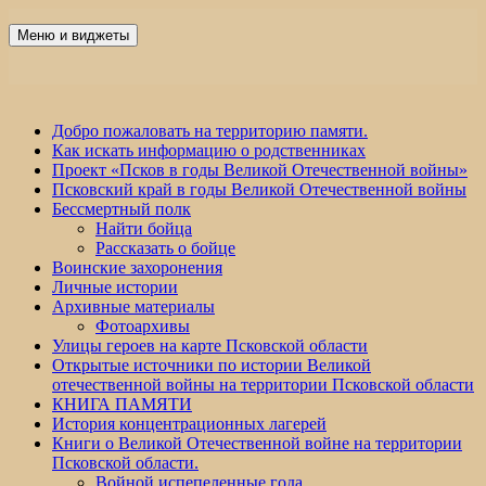
Перейти
к
Меню и виджеты
Победа 60
содержимому
Добро пожаловать на территорию памяти.
Как искать информацию о родственниках
Проект «Псков в годы Великой Отечественной войны»
Псковский край в годы Великой Отечественной войны
Бессмертный полк
Найти бойца
Рассказать о бойце
Воинские захоронения
Личные истории
Архивные материалы
Фотоархивы
Улицы героев на карте Псковской области
Открытые источники по истории Великой
отечественной войны на территории Псковской области
КНИГА ПАМЯТИ
История концентрационных лагерей
Книги о Великой Отечественной войне на территории
Псковской области.
Войной испепеленные года