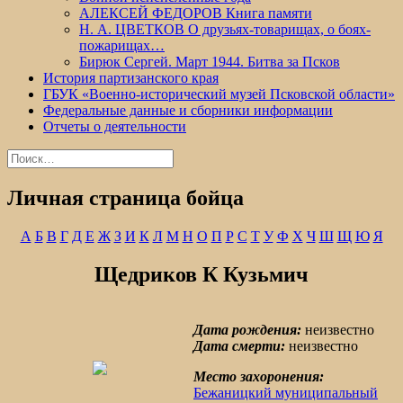
АЛЕКСЕЙ ФЕДОРОВ Книга памяти
Н. А. ЦВЕТКОВ О друзьях-товарищах, о боях-
пожарищах…
Бирюк Сергей. Март 1944. Битва за Псков
История партизанского края
ГБУК «Военно-исторический музей Псковской области»
Федеральные данные и сборники информации
Отчеты о деятельности
Найти:
Личная страница бойца
А
Б
В
Г
Д
Е
Ж
З
И
К
Л
М
Н
О
П
Р
С
Т
У
Ф
Х
Ч
Ш
Щ
Ю
Я
Щедриков К Кузьмич
Дата рождения:
неизвестно
Дата смерти:
неизвестно
Место захоронения:
Бежаницкий муниципальный