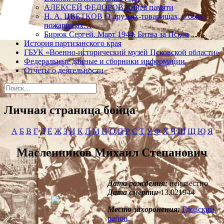
АЛЕКСЕЙ ФЕДОРОВ Книга памяти
Н. А. ЦВЕТКОВ О друзьях-товарищах, о боях-
пожарищах…
Бирюк Сергей. Март 1944. Битва за Псков
История партизанского края
ГБУК «Военно-исторический музей Псковской области»
Федеральные данные и сборники информации
Отчеты о деятельности
Найти:
Личная страница бойца
А
Б
В
Г
Д
Е
Ж
З
И
К
Л
М
Н
О
П
Р
С
Т
У
Ф
Х
Ч
Ш
Щ
Ю
Я
Масленников Михаил Степанович
Дата рождения:
неизвестно
Дата смерти:
13.021944
Место захоронения:
Гдовский
район,