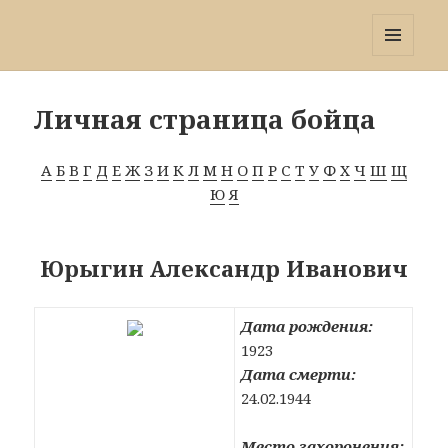
Победа 60
МЕНЮ
И
ВИДЖЕТЫ
Личная страница бойца
А
Б
В
Г
Д
Е
Ж
З
И
К
Л
М
Н
О
П
Р
С
Т
У
Ф
Х
Ч
Ш
Щ
Ю
Я
Юрыгин Александр Иванович
Дата рождения:
1923
Дата смерти:
24.02.1944
Место захоронения: