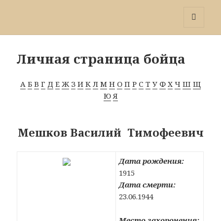
Победа 60
МЕНЮ
И
ВИДЖЕТЫ
Личная страница бойца
А
Б
В
Г
Д
Е
Ж
З
И
К
Л
М
Н
О
П
Р
С
Т
У
Ф
Х
Ч
Ш
Щ
Ю
Я
Мешков Василий Тимофеевич
Дата рождения:
1915
Дата смерти:
23.06.1944
Место захоронения: