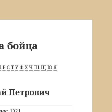
а бойца
П
Р
С
Т
У
Ф
Х
Ч
Ш
Щ
Ю
Я
й Петрович
ия:
1921