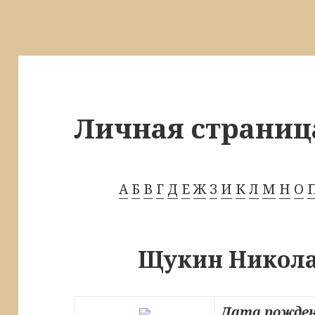
Личная страниц
А
Б
В
Г
Д
Е
Ж
З
И
К
Л
М
Н
О
Щукин Никола
Дата рожден