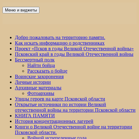
Перейти
к
Меню и виджеты
Победа 60
содержимому
Добро пожаловать на территорию памяти.
Как искать информацию о родственниках
Проект «Псков в годы Великой Отечественной войны»
Псковский край в годы Великой Отечественной войны
Бессмертный полк
Найти бойца
Рассказать о бойце
Воинские захоронения
Личные истории
Архивные материалы
Фотоархивы
Улицы героев на карте Псковской области
Открытые источники по истории Великой
отечественной войны на территории Псковской области
КНИГА ПАМЯТИ
История концентрационных лагерей
Книги о Великой Отечественной войне на территории
Псковской области.
Войной испепеленные года