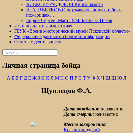
АЛЕКСЕЙ ФЕДОРОВ Книга памяти
Н. А. ЦВЕТКОВ О друзьях-товарищах, о боях-
пожарищах…
Бирюк Сергей. Март 1944. Битва за Псков
История партизанского края
ГБУК «Военно-исторический музей Псковской области»
Федеральные данные и сборники информации
Отчеты о деятельности
Найти:
Личная страница бойца
А
Б
В
Г
Д
Е
Ж
З
И
К
Л
М
Н
О
П
Р
С
Т
У
Ф
Х
Ч
Ш
Щ
Ю
Я
Щуплецов Ф.А.
Дата рождения:
неизвестно
Дата смерти:
неизвестно
Место захоронения:
Красногородский