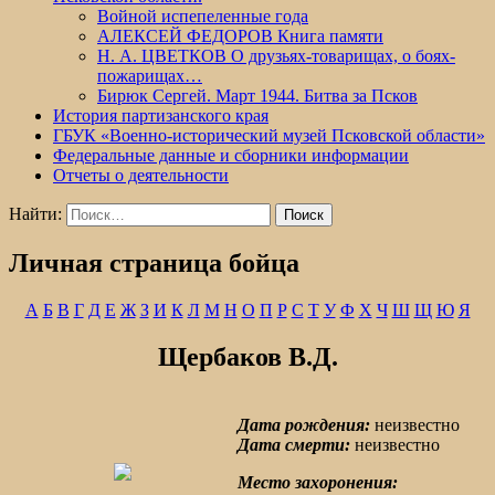
Войной испепеленные года
АЛЕКСЕЙ ФЕДОРОВ Книга памяти
Н. А. ЦВЕТКОВ О друзьях-товарищах, о боях-
пожарищах…
Бирюк Сергей. Март 1944. Битва за Псков
История партизанского края
ГБУК «Военно-исторический музей Псковской области»
Федеральные данные и сборники информации
Отчеты о деятельности
Найти:
Личная страница бойца
А
Б
В
Г
Д
Е
Ж
З
И
К
Л
М
Н
О
П
Р
С
Т
У
Ф
Х
Ч
Ш
Щ
Ю
Я
Щербаков В.Д.
Дата рождения:
неизвестно
Дата смерти:
неизвестно
Место захоронения: