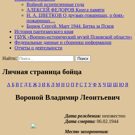
Войной испепеленные года
АЛЕКСЕЙ ФЕДОРОВ Книга памяти
Н. А. ЦВЕТКОВ О друзьях-товарищах, о боях-
пожарищах…
Бирюк Сергей. Март 1944. Битва за Псков
История партизанского края
ГБУК «Военно-исторический музей Псковской области»
Федеральные данные и сборники информации
Отчеты о деятельности
Найти:
Личная страница бойца
А
Б
В
Г
Д
Е
Ж
З
И
К
Л
М
Н
О
П
Р
С
Т
У
Ф
Х
Ч
Ш
Щ
Ю
Я
Вороной Владимир Леонтьевич
Дата рождения:
неизвестно
Дата смерти:
06.02.1944
Место захоронения: