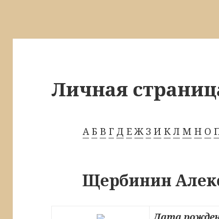
Личная страниц
А
Б
В
Г
Д
Е
Ж
З
И
К
Л
М
Н
О
Щербинин Алек
Дата рожден