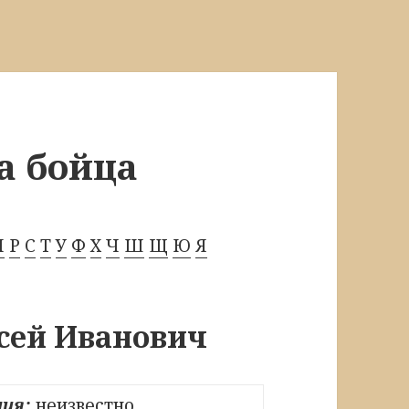
а бойца
П
Р
С
Т
У
Ф
Х
Ч
Ш
Щ
Ю
Я
сей Иванович
ия:
неизвестно