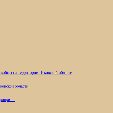
 войны на территории Псковской области
ковской области.
жарищах…