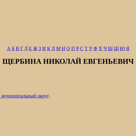
А
Б
В
Г
Д
Е
Ж
З
И
К
Л
М
Н
О
П
Р
С
Т
У
Ф
Х
Ч
Ш
Щ
Ю
Я
ЩЕРБИНА НИКОЛАЙ ЕВГЕНЬЕВИЧ
 муниципальный округ,