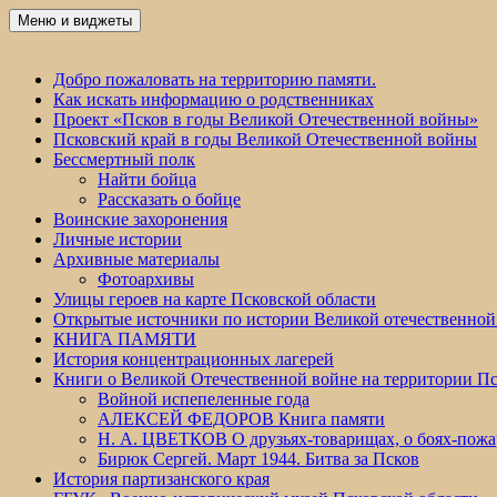
Перейти
Меню и виджеты
Победа 60
к
содержимому
Добро пожаловать на территорию памяти.
Как искать информацию о родственниках
Проект «Псков в годы Великой Отечественной войны»
Псковский край в годы Великой Отечественной войны
Бессмертный полк
Найти бойца
Рассказать о бойце
Воинские захоронения
Личные истории
Архивные материалы
Фотоархивы
Улицы героев на карте Псковской области
Открытые источники по истории Великой отечественной
КНИГА ПАМЯТИ
История концентрационных лагерей
Книги о Великой Отечественной войне на территории Пс
Войной испепеленные года
АЛЕКСЕЙ ФЕДОРОВ Книга памяти
Н. А. ЦВЕТКОВ О друзьях-товарищах, о боях-по
Бирюк Сергей. Март 1944. Битва за Псков
История партизанского края