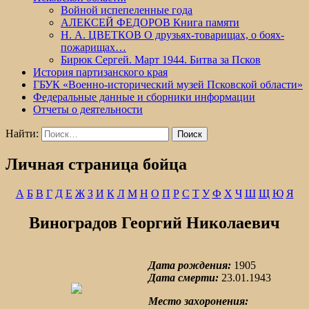
Войной испепеленные года
АЛЕКСЕЙ ФЕДОРОВ Книга памяти
Н. А. ЦВЕТКОВ О друзьях-товарищах, о боях-
пожарищах…
Бирюк Сергей. Март 1944. Битва за Псков
История партизанского края
ГБУК «Военно-исторический музей Псковской области»
Федеральные данные и сборники информации
Отчеты о деятельности
Найти:
Личная страница бойца
А
Б
В
Г
Д
Е
Ж
З
И
К
Л
М
Н
О
П
Р
С
Т
У
Ф
Х
Ч
Ш
Щ
Ю
Я
Виноградов Георгий Николаевич
Дата рождения:
1905
Дата смерти:
23.01.1943
Место захоронения: