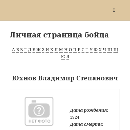
Победа 60
МЕНЮ
И
ВИДЖЕТЫ
Личная страница бойца
А
Б
В
Г
Д
Е
Ж
З
И
К
Л
М
Н
О
П
Р
С
Т
У
Ф
Х
Ч
Ш
Щ
Ю
Я
Юхнов Владимир Степанович
Дата рождения:
1924
Дата смерти: