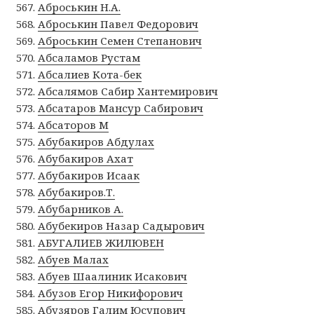
Аброськин Н.А.
Аброськин Павел Федорович
Аброськин Семен Степанович
Абсаламов Рустам
Абсалиев Кота-бек
Абсалямов Сабир Хантемирович
Абсатаров Мансур Сабирович
Абсаторов М
Абубакиров Абдулах
Абубакиров Ахат
Абубакиров Исаак
Абубакиров.Т.
Абубарников А.
Абубекиров Назар Садырович
АБУГАЛИЕВ ЖИЛЮВЕН
Абуев Малах
Абуев Шаалиник Исакович
Абузов Егор Никифорович
Абузяров Галим Юсупович