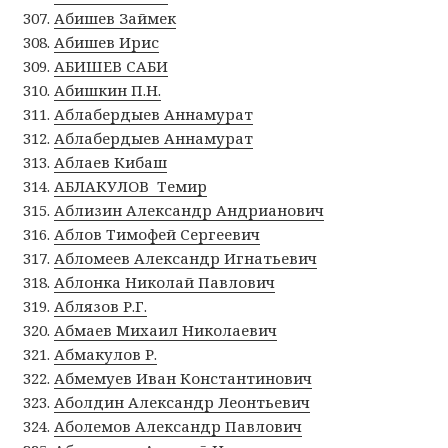
Абишев Займек
Абишев Ирис
АБИШЕВ САБИ
Абишкин П.Н.
Аблабердыев Аннамурат
Аблабердыев Аннамурат
Аблаев Кибаш
АБЛАКУЛОВ Темир
Аблизин Александр Андрианович
Аблов Тимофей Сергеевич
Абломеев Александр Игнатьевич
Аблонка Николай Павлович
Аблязов Р.Г.
Абмаев Михаил Николаевич
Абмакулов Р.
Абмемуев Иван Константинович
Аболдин Александр Леонтьевич
Аболемов Александр Павлович