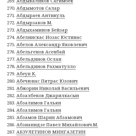
Абдыкаликов Сагимбек
Абдымотов Салар
Абдыраев Антикуль
Абдырзаков М.
Абдыхаминов Бейзар
Абелинскас Иозас Юстинас
Абелов Александр Яковлевич
Абельгенов Асенбай
Абельдинов Ослан
Абельдинов Рахматулло
Абеуп К.
Абечюнас Пятрас Юзович
Абжорин Николай Васильевич
Абзалбеков Джарилкасын
Абзалимов Гальян
Абзалимов Гальян
Абзамов Шарип Абзамович
Абзианидзе Павел Михайлович.М.
АБЗУЛЕТИНОВ МИНГАЗЕТИН