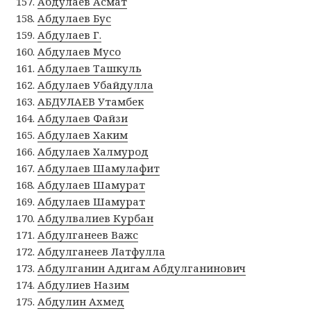
Абдулаев Асмат
Абдулаев Бус
Абдулаев Г.
Абдулаев Мусо
Абдулаев Ташкуль
Абдулаев Убайдулла
АБДУЛАЕВ Утамбек
Абдулаев Файзи
Абдулаев Хаким
Абдулаев Халмурод
Абдулаев Шамулафит
Абдулаев Шамурат
Абдулаев Шамурат
Абдулвалиев Курбан
Абдулганеев Важс
Абдулганеев Латфулла
Абдулганин Адигам Абдулганинович
Абдулиев Назим
Абдулин Ахмед