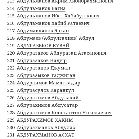
Абдульманов Акрим Хибибрахманович
Абдульманов Вагиз
Абдульманов Ибет Хабибуллович
Абдульманов Хабиб Ратаевич
Абдумавлянов Эрхан
Абдумаев (Абдулгалиев) Абдул
АБДУРАБЕКОВ КУВАЙ
Абдуразаков Абдуразан Агасанович
Абдуразаков Надыр
Абдуразанов Джуман
Абдуразыков Таджиган
Абдураимов Маматкадир
Абдурасулов Каранкул
Абдурахимов Абдулахай
Абдурахимов Абдусатар
Абдурахимов Константин Николаевич
АБДУРАХИМОВ ХАКИМ
Абдурахманов Абдулаз
АБДУРАХМАНОВ АСХАТ