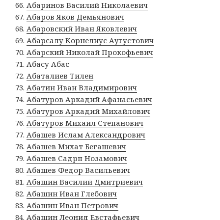
Абаринов Василий Николаевич
Абаров Яков Демьянович
Абаровский Иван Яковлевич
Абарсалу Корнелиус Аугустович
Абарский Николай Прокофьевич
Абасу Абас
Абаталиев Тилен
Абатин Иван Владимирович
Абатуров Аркадий Афанасьевич
Абатуров Аркадий Михайлович
Абатуров Михаил Степанович
Абашев Ислам Александрович
Абашев Михат Бегашевич
Абашев Садрп Нозамович
Абашев Федор Васильевич
Абашин Василий Дмитриевич
Абашин Иван Глебович
Абашин Иван Петрович
Абашин Леонид Евстафьевич