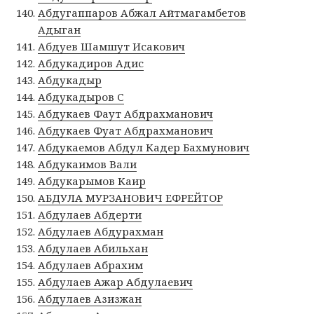
Абдугаппаров Абжал Айтмагамбетов
Адыган
Абдуев Шамшут Исакович
Абдукадиров Адис
Абдукадыр
Абдукадыров С
Абдукаев Фаут Абдрахманович
Абдукаев Фуат Абдрахманович
Абдукаемов Абдул Кадер Бахмунович
Абдукаимов Вали
Абдукарымов Каир
АБДУЛА МУРЗАНОВИЧ ЕФРЕЙТОР
Абдулаев Абдерти
Абдулаев Абдурахман
Абдулаев Абильхан
Абдулаев Абрахим
Абдулаев Ажар Абдулаевич
Абдулаев Азизжан