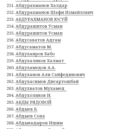
Абдурахманов Халдар
Абдурахманов Шафи Измайлович
АБДУРАХМАНОВ ЮСУЙ
Абдурашитов Усман
Абдурашитов Усман
Абдусаватов Адгам
Абдусаматов М.
Абдухаиров Бабо
Абдухаликов Халмат
Абдухамедов А.А.
Абдуханов Али Сайфединович
Абдухасимов Дисартошбай
Абдухватов Мухамед
Абдухоликов И.
АБДЫ РЯДОВОЙ
Абдыев Б.
Абдыев Сопа
Абдыкадыров Ишим