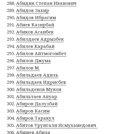
Абидин Степан Иванович
Абидов Захир
Абидов Ибрагим
Абиев Казирбай
Абиков Асанбек
Абилдаев Адрызбек
Абилев Карабай
Абилов Айтмогомбет
Абилов Джума
Абилов М.
Абильдаев Адиль
Абильдаев Идрисбек
Абильденов Мукон
Абильтаев Апуар
Абиров Далузбай
Абиров Касим
Абиров Таракул
Абитов Урунгали Исмухамедович
Абишев Абила