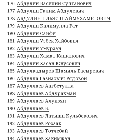
Абдулин Василий Султанович
Абдулин Галим Абдулович
АБДУЛИН ИЛЬЯС ШАЙМУХАМЕТОВИЧ
Абдулин Калимулла Рат
Абдулин Сайфи
Абдулин Узбек Хайбович
Абдулин Умурзан
Абдулин Хамат Кашапович
Абдулин Хасан Юнусович
Абдулкадыров Шамиль Басырович
Абдулла Газизович Рядовой
Абдуллаев Аагбетулла
Абдуллаев Абдурахман
Абдуллаев Алуизян
Абдуллаев Б.
Абдуллаев Латиши Кульбекович
Абдуллаев Роззак
Абдуллаев Тотчебай
Абдуллаев Хакимжан