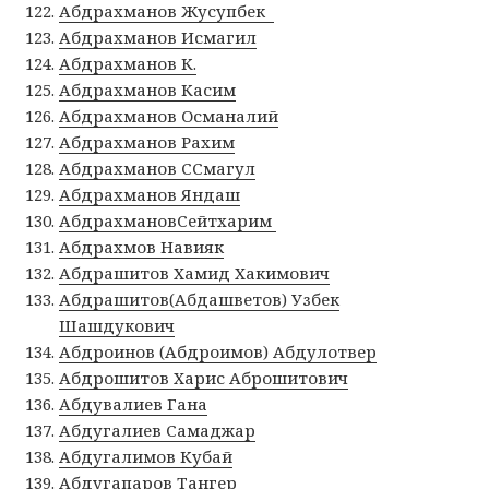
Абдрахманов Жусупбек
Абдрахманов Исмагил
Абдрахманов К.
Абдрахманов Касим
Абдрахманов Османалий
Абдрахманов Рахим
Абдрахманов ССмагул
Абдрахманов Яндаш
АбдрахмановСейтхарим
Абдрахмов Навияк
Абдрашитов Хамид Хакимович
Абдрашитов(Абдашветов) Узбек
Шашдукович
Абдроинов (Абдроимов) Абдулотвер
Абдрошитов Харис Аброшитович
Абдувалиев Гана
Абдугалиев Самаджар
Абдугалимов Кубай
Абдугапаров Тангер