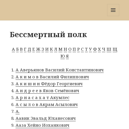
Победа 60
МЕНЮ
И
ВИДЖЕТЫ
Бессмертный полк
А
Б
В
Г
Д
Е
Ж
З
И
К
Л
М
Н
О
П
Р
С
Т
У
Ф
Х
Ч
Ш
Щ
Ю
Я
А Аверьянов Василий Константинович
А к и м о в Василий Филиппович
А к и ш и н Фёдор Георгиевич
А н д р е е в Яков Семёнович
А р н а с а х а т Акумлес
А с ы л о в Акрам Асылович
А.
Аавик Эвальд Юханесович
Ааза Хейно Иоханкович