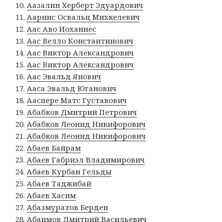
Аазалин Херберт Эдуардович
Аарнис Освальц Михкелевич
Аас Аво Иоханнес
Аас Велло Константинович
Аас Виктор Александрович
Аас Виктор Александрович
Аас Эвальд Янович
Ааса Эвальд Юганович
Ааспере Матс Густавович
Абабков Дмитрий Петрович
Абабков Леонид Никифорович
Абабков Леонид Никифорович
Абаев Байрам
Абаев Габриэл Владимирович
Абаев Курбан Гельды
Абаев Таджибай
Абаев Хасим
Абазмуратов Берден
Абаимов Дмитрий Васильевич