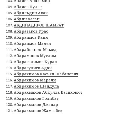
Абдиев Анакамир
Абдиев Пулат
Абдильдин Акак
Абдин Хасан
АБДИНАДИРОВ ШАМРАТ
Абдразаков Урас
Абдраимов Каим
Абдраимов Маден
Абдрайнанов Мамед
Абдрамонов Муслим
Абдрасалимов Курал
Абдрасулиев Адай
Абдрахимов Касьян Шабанович
Абдрахимов Марали
Абдрахимов Шайдула
Абдрахманов Абдулла Васикович
Абдрахманов Голибат
Абдрахманов Джапар
Абдрахманов Жамсабек