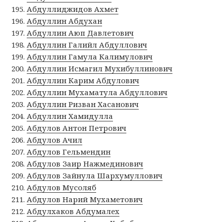
Абдуллиджидов Ахмет
Абдуллин Абдухан
Абдуллин Аюп Давлетович
Абдуллин Галийл Абдуллович
Абдуллин Гамула Калимулович
Абдуллин Исмагил Мухибуллинович
Абдуллин Карим Абдулович
Абдуллин Мухаматула Абдуллович
Абдуллин Ризван Хасанович
Абдуллин Хамидулла
Абдулов Антон Петрович
Абдулов Ачил
Абдулов Гельмендин
Абдулов Заир Нажмединович
Абдулов Зайнула Шархумуллович
Абдулов Мусоляб
Абдулов Нарий Мухаметович
Абдулхаков Абдумалех