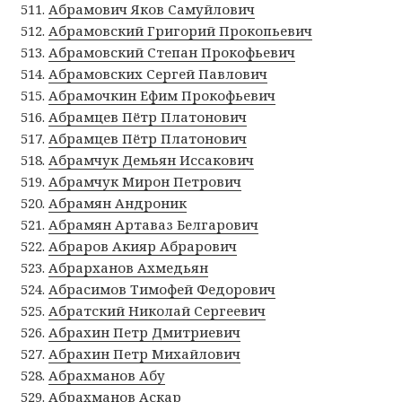
Абрамович Яков Самуйлович
Абрамовский Григорий Прокопьевич
Абрамовский Степан Прокофьевич
Абрамовских Сергей Павлович
Абрамочкин Ефим Прокофьевич
Абрамцев Пётр Платонович
Абрамцев Пётр Платонович
Абрамчук Демьян Иссакович
Абрамчук Мирон Петрович
Абрамян Андроник
Абрамян Артаваз Белгарович
Абраров Акияр Абрарович
Абрарханов Ахмедьян
Абрасимов Тимофей Федорович
Абратский Николай Сергеевич
Абрахин Петр Дмитриевич
Абрахин Петр Михайлович
Абрахманов Абу
Абрахманов Аскар