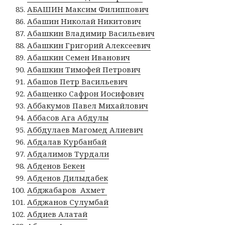
АБАШИН Максим Филиппович
Абашин Николай Никитович
Абашкин Владимир Васильевич
Абашкин Григорий Алексеевич
Абашкин Семен Иванович
Абашкин Тимофей Петрович
Абашов Петр Васильевич
Абащенко Сафрон Иосифович
Аббакумов Павел Михайлович
Аббасов Ага Абдулы
Аббдулаев Магомед Алиевич
Абдалав Курбанбай
Абдалимов Турдали
Абденов Бекен
Абденов Дилыдабек
Абджабаров Ахмет
Абджанов Сулумбай
Абдиев Алатай