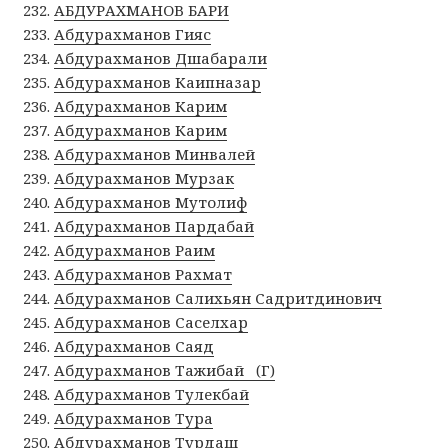
АБДУРАХМАНОВ БАРИ
Абдурахманов Гияс
Абдурахманов Дшабарали
Абдурахманов Каипназар
Абдурахманов Карим
Абдурахманов Карим
Абдурахманов Минвалей
Абдурахманов Мурзак
Абдурахманов Мутолиф
Абдурахманов Пардабай
Абдурахманов Раим
Абдурахманов Рахмат
Абдурахманов Салихьян Садритдинович
Абдурахманов Саселхар
Абдурахманов Саяд
Абдурахманов Тажибай (Г)
Абдурахманов Тулекбай
Абдурахманов Тура
Абдурахманов Турдаш