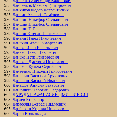
Данченко Александр Калинович
Данченков Максим Григорьевич
Данчиков Федор Лаврентьевич
Данчин Алексей Семёнович
Даншин Никифор Степанович
Даншин Никифор Степанович
Даншин П.Е.
Даншин Степан Пантелеевич
Даньин Павел Николаевич
Данькин Иван Тимофеевич
Данько Иван Васильевич
Данько Павел Павлович
Данько Петр Григорьевич
Даньков Дмитрий Николаевич
Даньков Кузьма Сергеевич
Даньченко Николай Григорьевич
Даньшин Василий Архипович
Даньшин Василий Иванович
Даньшов Анисим Захарович
Данюшкин Георгий Федорович
ДАРАДАН АФАНАСИЙ ДМИТРИЕВИЧ
Дараев Бтибашир
Дараселия Веград Пиллаевич
Дарбыкин Кирилл Николаевич
Дарви Водыльсада