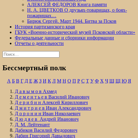
АЛЕКСЕЙ ФЕДОРОВ Книга памяти
Н. А. ЦВЕТКОВ О друзьях-товарищах, о боях-
пожарищах…
Бирюк Сергей. Март 1944. Битва за Псков
История партизанского края
ГБУК «Военно-исторический музей Псковской области»
Федеральные данные и сборники информации
Отчеты о деятельности
Найти:
Бессмертный полк
А
Б
В
Г
Д
Е
Ж
З
И
К
Л
М
Н
О
П
Р
С
Т
У
Ф
Х
Ч
Ш
Щ
Ю
Я
Д а в ы м о в Ахмед
Д е м е н т ь е в Василий Иванович
Д е р и б и н Алексей Кириллович
Д м и т р и е в Иван Александрович
Д о р о н и н Иван Николаевич
Д ю д я е в Андрей Иванович
Д. М. Лейтенант
Дабиков Василий Федорович
Дабин Григорий Давыдович