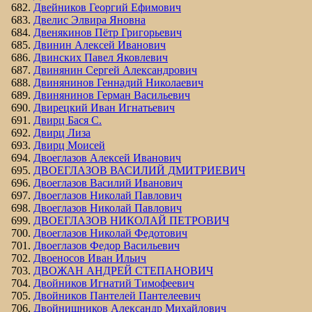
Двейников Георгий Ефимович
Двелис Элвира Яновна
Двенякинов Пётр Григорьевич
Двинин Алексей Иванович
Двинских Павел Яковлевич
Двинянин Сергей Александрович
Двинянинов Геннадий Николаевич
Двинянинов Герман Васильевич
Двирецкий Иван Игнатьевич
Двирц Бася С.
Двирц Лиза
Двирц Моисей
Двоеглазов Алексей Иванович
ДВОЕГЛАЗОВ ВАСИЛИЙ ДМИТРИЕВИЧ
Двоеглазов Василий Иванович
Двоеглазов Николай Павлович
Двоеглазов Николай Павлович
ДВОЕГЛАЗОВ НИКОЛАЙ ПЕТРОВИЧ
Двоеглазов Николай Федотович
Двоеглазов Федор Васильевич
Двоеносов Иван Ильич
ДВОЖАН АНДРЕЙ СТЕПАНОВИЧ
Двойников Игнатий Тимофеевич
Двойников Пантелей Пантелеевич
Двойнишников Александр Михайлович