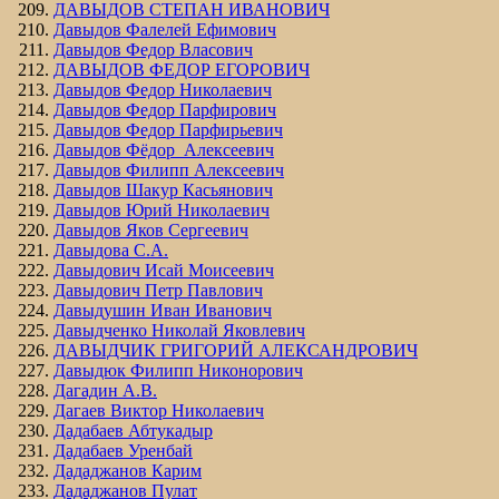
ДАВЫДОВ СТЕПАН ИВАНОВИЧ
Давыдов Фалелей Ефимович
Давыдов Федор Власович
ДАВЫДОВ ФЕДОР ЕГОРОВИЧ
Давыдов Федор Николаевич
Давыдов Федор Парфирович
Давыдов Федор Парфирьевич
Давыдов Фёдор Алексеевич
Давыдов Филипп Алексеевич
Давыдов Шакур Касьянович
Давыдов Юрий Николаевич
Давыдов Яков Сергеевич
Давыдова С.А.
Давыдович Исай Моисеевич
Давыдович Петр Павлович
Давыдушин Иван Иванович
Давыдченко Николай Яковлевич
ДАВЫДЧИК ГРИГОРИЙ АЛЕКСАНДРОВИЧ
Давыдюк Филипп Никонорович
Дагадин А.В.
Дагаев Виктор Николаевич
Дадабаев Абтукадыр
Дадабаев Уренбай
Дададжанов Карим
Дададжанов Пулат