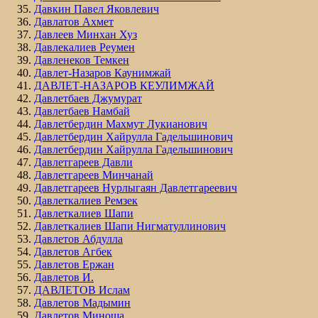
Давкин Павел Яковлевич
Давлатов Ахмет
Давлеев Минхан Хуз
Давлекалиев Реумен
Давленеков Темкен
Давлет-Назаров Каунимжай
ДАВЛЕТ-НАЗАРОВ КЕУЛИМЖАЙ
Давлетбаев Джумурат
Давлетбаев Намбай
Давлетбердин Махмут Лукианович
Давлетбердин Хайрулла Гадельшинович
Давлетбердин Хайрулла Гадельшинович
Давлетгареев Давли
Давлетгареев Минчанай
Давлетгареев Нурлыгаян Давлетгареевич
Давлеткалиев Ремзек
Давлеткалиев Шапи
Давлеткалиев Шапи Нигматуллинович
Давлетов Абдулла
Давлетов Агбек
Давлетов Ержан
Давлетов И.
ДАВЛЕТОВ Ислам
Давлетов Мадымин
Давлетов Миноша