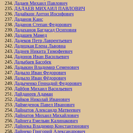
Дадаев Михаил Павлович
ДАДАЕВ МИХАИЛ ПАВЛОВИЧ
Дадайкин Антон Иосифович
Даданов Kаис
Даданов Степан Федорович
Дадаханов Багдасад Осиповия
Дадашев Мамед
Дадеков Петр Лаврентьевич
Дадицкая Елена Львовна
Даднев Никита Тимофеевич
Дадонов Иван Васильевич
Дадыбаев Басобек
Дадыкин Владимир Семенович
Дадыло Иван Федорович
Дадыло Иван Фёдорович
Дадыченко Геннадий Федорович
Дайбов Михаил Васильевич
Дайданеев Адаман
Дайков Николай Иванович
Даймеденок Павел Иванович
Дайнатов Александр Матвеевич
Дайнатов Михаил Михайлович
Дайнега Емельян Калинакович
Дайнека Владимир Константинович
Дайнеко Григорий Александрович