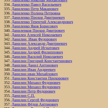
Даниленко Николай Михайлович
Даниленко Павел Васильевич
Даниленко Петр Макарович
Даниленко Полина Петровна
Даниленко Прохор Дмитриевич
Даниленко Терентий Александрович
Даниленко Яков Борисович
Даниленков Прохор Дмитрович
Данилец Алексей Николаевич
Данилин Иван Федорович
Данилин Александр Дмитриевич
Данилин Андрей Игнатович
Данилин Андрей Филиппович
Данилин Василий Николаевич
Данилин Григорий Константинович
Данилин Данил Антонович
Данилин Иван Андреевич
Данилин иван Михайлович
Данилин Константин Прохорович
Данилин Михаил Федорович
Данилин Михаил Федорович
Данилин Петр Федорович
Данилин С.П.
Данилин Сергей Федорович
Данилин Фёдор Антонович