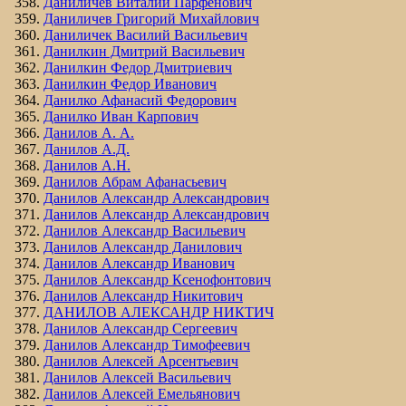
Даниличев Виталий Парфенович
Даниличев Григорий Михайлович
Даниличек Василий Васильевич
Данилкин Дмитрий Васильевич
Данилкин Федор Дмитриевич
Данилкин Федор Иванович
Данилко Афанасий Федорович
Данилко Иван Карпович
Данилов А. А.
Данилов А.Д.
Данилов А.Н.
Данилов Абрам Афанасьевич
Данилов Александр Александрович
Данилов Александр Александрович
Данилов Александр Васильевич
Данилов Александр Данилович
Данилов Александр Иванович
Данилов Александр Ксенофонтович
Данилов Александр Никитович
ДАНИЛОВ АЛЕКСАНДР НИКТИЧ
Данилов Александр Сергеевич
Данилов Александр Тимофеевич
Данилов Алексей Арсентьевич
Данилов Алексей Васильевич
Данилов Алексей Емельянович