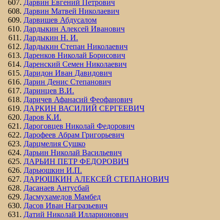
Дарвин Евгений Петрович
Дарвин Матвей Николаевич
Дарвишев Абдусалом
Дардыкин Алексей Иванович
Дардыкин Н. И.
Дардыкин Степан Николаевич
Даренков Николай Борисович
Даренский Семен Николаевич
Даридон Иван Давидович
Дарин Денис Степанович
Даринцев В.И.
Даричев Афанасий Феофанович
ДАРКИН ВАСИЛИЙ СЕРГЕЕВИЧ
Даров К.И.
Дароговцев Николай Федорович
Дарофеев Абрам Григорьевич
Дарцмелия Сушко
Дарьин Николай Васильевич
ДАРЬИН ПЕТР ФЕДОРОВИЧ
Дарьюшкин И.П.
ДАРЮШКИН АЛЕКСЕЙ СТЕПАНОВИЧ
Дасанаев Антусбай
Дасмухамедов Мамбед
Дасов Иван Награзьевич
Датий Николай Илларионович