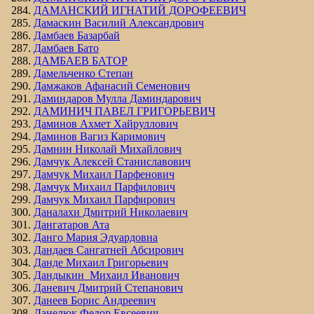
ДАМАНСКИЙ ИГНАТИЙ ДОРОФЕЕВИЧ
Дамаскин Василий Александрович
Дамбаев Базарбай
Дамбаев Бато
ДАМБАЕВ БАТОР
Дамельченко Степан
Дамжаков Афанасий Семенович
Даминдаров Мулла Даминдарович
ДАМИНИЧ ПАВЕЛ ГРИГОРЬЕВИЧ
Даминов Ахмет Хайруллович
Даминов Вагиз Каримович
Дамнин Николай Михайлович
Дамчук Алексей Станиславович
Дамчук Михаил Парфенович
Дамчук Михаил Парфилович
Дамчук Михаил Парфирович
Даналахи Дмитрий Николаевич
Дангатаров Ата
Данго Мария Эдуардовна
Дандаев Сангатней Абсирович
Данде Михаил Григорьевич
Дандыкин Михаил Иванович
Даневич Дмитрий Степанович
Данеев Борис Андреевич
Данелюк Федор Евсеевич