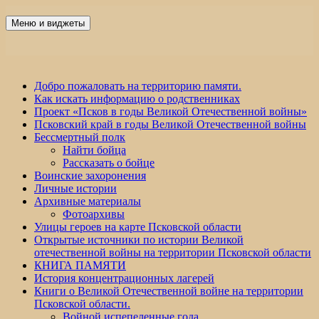
Перейти
к
Меню и виджеты
Победа 60
содержимому
Добро пожаловать на территорию памяти.
Как искать информацию о родственниках
Проект «Псков в годы Великой Отечественной войны»
Псковский край в годы Великой Отечественной войны
Бессмертный полк
Найти бойца
Рассказать о бойце
Воинские захоронения
Личные истории
Архивные материалы
Фотоархивы
Улицы героев на карте Псковской области
Открытые источники по истории Великой
отечественной войны на территории Псковской области
КНИГА ПАМЯТИ
История концентрационных лагерей
Книги о Великой Отечественной войне на территории
Псковской области.
Войной испепеленные года