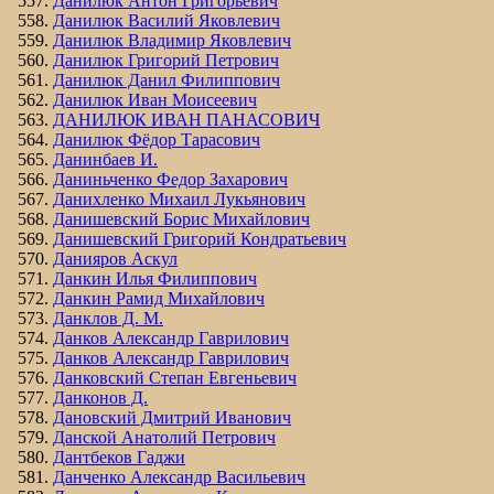
Данилюк Антон Григорьевич
Данилюк Василий Яковлевич
Данилюк Владимир Яковлевич
Данилюк Григорий Петрович
Данилюк Данил Филиппович
Данилюк Иван Моисеевич
ДАНИЛЮК ИВАН ПАНАСОВИЧ
Данилюк Фёдор Тарасович
Данинбаев И.
Даниньченко Федор Захарович
Данихленко Михаил Лукьянович
Данишевский Борис Михайлович
Данишевский Григорий Кондратьевич
Данияров Аскул
Данкин Илья Филиппович
Данкин Рамид Михайлович
Данклов Д. М.
Данков Александр Гаврилович
Данков Александр Гаврилович
Данковский Степан Евгеньевич
Данконов Д.
Дановский Дмитрий Иванович
Данской Анатолий Петрович
Дантбеков Гаджи
Данченко Александр Васильевич