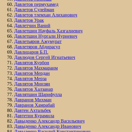
Давлетов пермухамед
Давлетов Сулейман
Давлетов тлемхан Алиханович
Давлетов Урак
Давлетчин Ваний
Давлетшин Науфаль Хазгалиевич
Давлетшин Нургали Нуриевич
Давлетьяров Ажумурат
Давлетяров Абдирасул
Давлицаров Б.П.
Давлюдов Сергей Игнатьевич
Давлятов Курбон
Давлятов Махмараим
Давлятов Мердан
Давлятов Мерза
Давлятов Минзян
Давлятов Халзанар
Давлятшин Шарифулла
Давранов Михман
Давранов Хамрабай
Давтен Ахтальбек
Давтетин Курамила
Давыденко Александр Васильевич
Давыденко Александр Иванович
Давыденко Василий Константинович