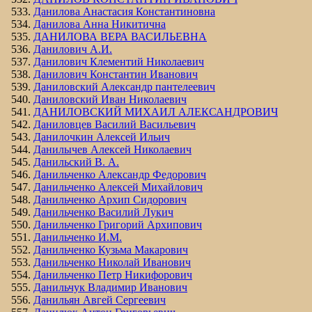
Данилова Анастасия Константиновна
Данилова Анна Никитична
ДАНИЛОВА ВЕРА ВАСИЛЬЕВНА
Данилович А.И.
Данилович Клементий Николаевич
Данилович Константин Иванович
Даниловский Александр пантелеевич
Даниловский Иван Николаевич
ДАНИЛОВСКИЙ МИХАИЛ АЛЕКСАНДРОВИЧ
Даниловцев Василий Васильевич
Данилочкин Алексей Ильич
Данилычев Алексей Николаевич
Данильский В. А.
Данильченко Александр Федорович
Данильченко Алексей Михайлович
Данильченко Архип Сидорович
Данильченко Василий Лукич
Данильченко Григорий Архипович
Данильченко И.М.
Данильченко Кузьма Макарович
Данильченко Николай Иванович
Данильченко Петр Никифорович
Данильчук Владимир Иванович
Данильян Авгей Сергеевич