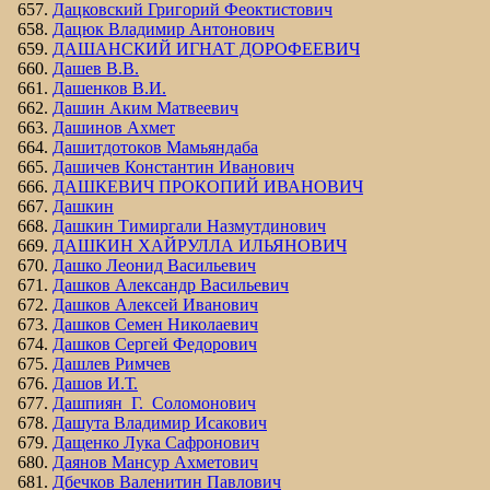
Дацковский Григорий Феоктистович
Дацюк Владимир Антонович
ДАШАНСКИЙ ИГНАТ ДОРОФЕЕВИЧ
Дашев В.В.
Дашенков В.И.
Дашин Аким Матвеевич
Дашинов Ахмет
Дашитдотоков Мамьяндаба
Дашичев Константин Иванович
ДАШКЕВИЧ ПРОКОПИЙ ИВАНОВИЧ
Дашкин
Дашкин Тимиргали Назмутдинович
ДАШКИН ХАЙРУЛЛА ИЛЬЯНОВИЧ
Дашко Леонид Васильевич
Дашков Александр Васильевич
Дашков Алексей Иванович
Дашков Семен Николаевич
Дашков Сергей Федорович
Дашлев Римчев
Дашов И.Т.
Дашпиян Г. Соломонович
Дашута Владимир Исакович
Дащенко Лука Сафронович
Даянов Мансур Ахметович
Дбечков Валенитин Павлович