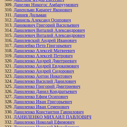
Данелян Никогос Амбаруумович
Даненльян Карапет Яконович
Даниев Дильман
Даниель Александ Осипович
Даникович Григорий Васильевич
Данилевич Виталий Александрович
Данилевич Виталий Александрович
Данилевский Андрей Иванович
Данилейко Петр Григорьевич
Даниленко Алексей Матвеевич
Даниленко Алексей Петрович
Даниленко Андрей Дмитриевич
Даниленко Андрей Евдокимович
Даниленко Андрей Сидорович
Даниленко Антон Никитович
Даниленко Василий Данилович
Даниленко Григорий Дмитриевич
Даниленко Данил Кондратьевич
Даниленко Ефим Осипович
Даниленко Иван Григорьевич
Даниленко Иван Семенович
Даниленко Константин Гаврилович
ДАНИЛЕНКО МИХАИЛ ПАВЛОВИЧ
Даниленко Николай Ефимович