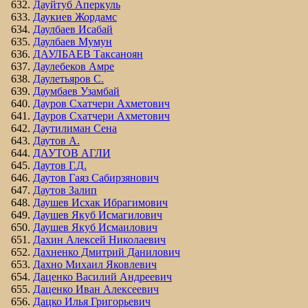
Дауйтуб Аперкуль
Даукиев Жордамс
Даулбаев Исабай
Даулбаев Мумун
ДАУЛБАЕВ Таксаноян
Даулебеков Амре
Даулетьяров С.
Даумбаев Узамбай
Дауров Схатчери Ахметович
Дауров Схатчери Ахметович
Даутилиман Сена
Даутов А.
ДАУТОВ АГЛИ
Даутов Г.Д.
Даутов Гаяз Сабирзянович
Даутов Залип
Даушев Исхак Ибрагимович
Даушев Якуб Исмагилович
Даушев Якуб Исмаилович
Дахин Алексей Николаевич
Дахненко Дмитрий Данилович
Дахно Михаил Яковлевич
Даценко Василий Андреевич
Даценко Иван Алексеевич
Дацко Илья Григорьевич