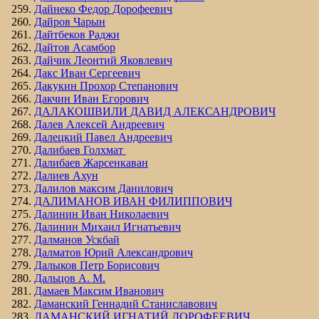
Дайнеко Федор Дорофеевич
Дайров Чарын
Дайтбеков Раджи
Дайтов Асамбор
Дайчик Леонтий Яковлевич
Дакс Иван Сергеевич
Дакукин Прохор Степанович
Дакчин Иван Егорович
ДАЛАКОШВИЛИ ДАВИД АЛЕКСАНДРОВИЧ
Далев Алексей Андреевич
Далецкий Павел Андреевич
Далибаев Голхмат
Далибаев Жарсенкаван
Далиев Ахун
Далилов максим Данилович
ДАЛИМАНОВ ИВАН ФИЛИППОВИЧ
Далинин Иван Николаевич
Далинин Михаил Игнатьевич
Далманов Ускбай
Далматов Юрий Александрович
Далыков Петр Борисович
Дальцов А. М.
Дамаев Максим Иванович
Даманский Геннадий Станиславович
ДАМАНСКИЙ ИГНАТИЙ ДОРОФЕЕВИЧ