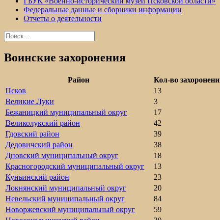
ГБУК «Военно-исторический музей Псковской области»
Федеральные данные и сборники информации
Отчеты о деятельности
Найти:
Воинские захоронения
Район
Кол-во захоронен
Псков
13
Великие Луки
3
Бежаницкий муниципальный округ
17
Великолукский район
42
Гдовский район
39
Дедовичский район
38
Дновский муниципальный округ
18
Красногородский муниципальный округ
13
Куньинский район
23
Локнянский муниципальный округ
20
Невельский муниципальный округ
84
Новоржевский муниципальный округ
59