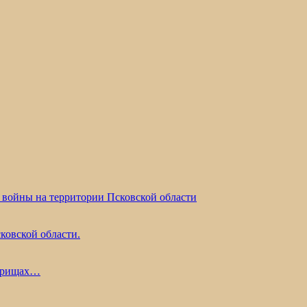
 войны на территории Псковской области
ковской области.
жарищах…