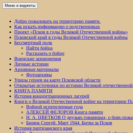
Перейти
Меню и виджеты
Победа 60
к
содержимому
Добро пожаловать на территорию памяти.
Как искать информацию о родственниках
Проект «Псков в годы Великой Отечественной войны»
Псковский край в годы Великой Отечественной войны
Бессмертный полк
Найти бойца
Рассказать о бойце
Воинские захоронения
Личные истории
Архивные материалы
Фотоархивы
Улицы героев на карте Псковской области
Открытые источники по истории Великой отечественной
КНИГА ПАМЯТИ
История концентрационных лагерей
Книги о Великой Отечественной войне на территории Пс
Войной испепеленные года
АЛЕКСЕЙ ФЕДОРОВ Книга памяти
Н. А. ЦВЕТКОВ О друзьях-товарищах, о боях-по
Бирюк Сергей. Март 1944. Битва за Псков
История партизанского края