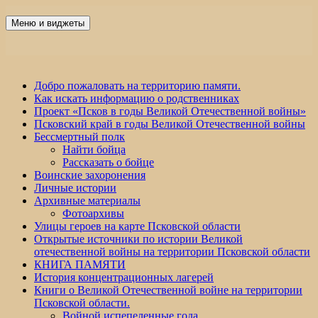
Перейти
к
Меню и виджеты
Победа 60
содержимому
Добро пожаловать на территорию памяти.
Как искать информацию о родственниках
Проект «Псков в годы Великой Отечественной войны»
Псковский край в годы Великой Отечественной войны
Бессмертный полк
Найти бойца
Рассказать о бойце
Воинские захоронения
Личные истории
Архивные материалы
Фотоархивы
Улицы героев на карте Псковской области
Открытые источники по истории Великой
отечественной войны на территории Псковской области
КНИГА ПАМЯТИ
История концентрационных лагерей
Книги о Великой Отечественной войне на территории
Псковской области.
Войной испепеленные года