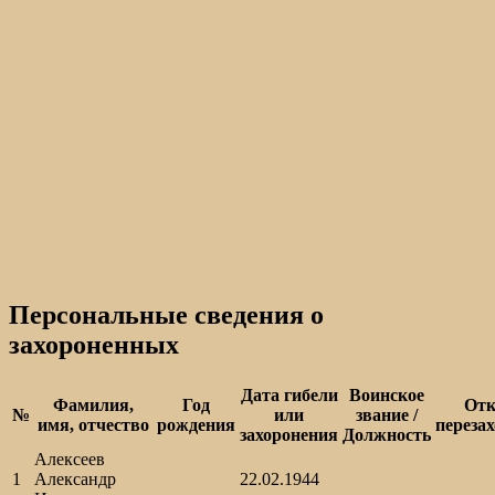
Персональные сведения о
захороненных
Дата гибели
Воинское
Фамилия,
Год
Отк
№
или
звание /
имя, отчество
рождения
переза
захоронения
Должность
Алексеев
1
Александр
22.02.1944