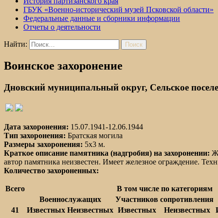
История партизанского края
ГБУК «Военно-исторический музей Псковской области»
Федеральные данные и сборники информации
Отчеты о деятельности
Найти:
Воинское захоронение
Дновский муниципальный округ, Сельское поселе
Дата захоронения:
15.07.1941-12.06.1944
Тип захоронения:
Братская могила
Размеры захоронения:
5x3 м.
Краткое описание памятника (надгробия) на захоронении:
Же
автор памятника неизвестен. Имеет железное ограждение. Техни
Количество захороненных:
Всего
В том числе по категориям
Военнослужащих
Участников сопротивления
41
Известных
Неизвестных
Известных
Неизвестных