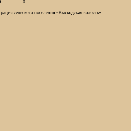
0
0
ация сельского поселения «Выскодская волость»