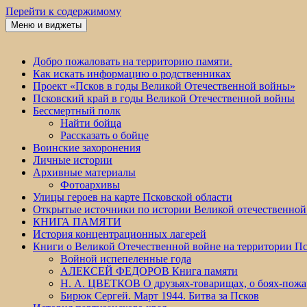
Перейти к содержимому
Меню и виджеты
Победа 60
Добро пожаловать на территорию памяти.
Как искать информацию о родственниках
Проект «Псков в годы Великой Отечественной войны»
Псковский край в годы Великой Отечественной войны
Бессмертный полк
Найти бойца
Рассказать о бойце
Воинские захоронения
Личные истории
Архивные материалы
Фотоархивы
Улицы героев на карте Псковской области
Открытые источники по истории Великой отечественной
КНИГА ПАМЯТИ
История концентрационных лагерей
Книги о Великой Отечественной войне на территории Пс
Войной испепеленные года
АЛЕКСЕЙ ФЕДОРОВ Книга памяти
Н. А. ЦВЕТКОВ О друзьях-товарищах, о боях-по
Бирюк Сергей. Март 1944. Битва за Псков