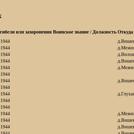
х
 гибели или захоронения
Воинское звание / Должность
Откуда
.1944
д.Више
.1944
д.Межн
.1944
д.Вило
.1944
д.Више
.1944
д.Межн
.1944
.1944
д.Више
.1944
.1944
д.Глуха
.1944
.1944
.1944
д.Межн
.1944
д.Више
.1944
д.Више
.1944
д.Више