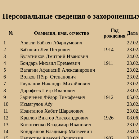
Персональные сведения о захороненны
Год
№
Фамилия, имя, отчество
Дата
рождения
1
Азизли Бабкен Абарцумович
22.02
2
Бабашин Лев Петрович
1914
23.02
3
Булатников Дмитрий Иванович
24.02
4
Бондарь Михаил Еремеевич
1911
23.02
5
Ватагин Афанасий Александрович
23.02
6
Волков Пётр Степанович
23.02
7
Глупанов Никандр Михайлович
23.02
8
Дорофеев Пётр Иванович
23.02
9
Зариченец Фёдор Тимофеевич
1912
05.02
10
Исмагулов Абу
23.02
11
Издитанов Хабит Шаралович
23.02
12
Крылов Виктор Александрович
1926
08.06
13
Костюченко Владимир Иванович
23.02
14
Кондрашов Владимир Матвеевич
23.02
15
Капустин Алексей Осипович
1902
23.02