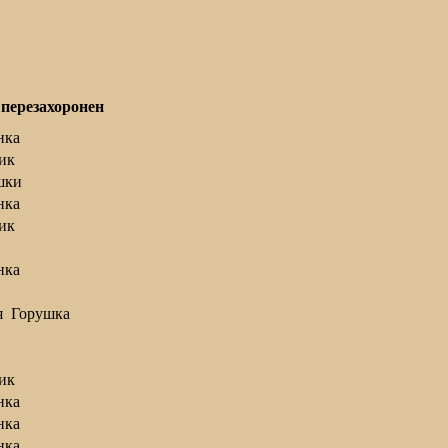
 перезахоронен
нка
ик
шки
нка
ик
нка
я Горушка
ик
нка
нка
нка