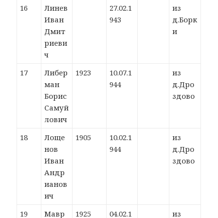
16
Линев
27.02.1
из
Иван
943
д.Борк
Дмит
и
риеви
ч
17
Либер
1923
10.07.1
из
ман
944
д.Дро
Борис
здово
Самуй
лович
18
Лоще
1905
10.02.1
из
нов
944
д.Дро
Иван
здово
Андр
ианов
ич
19
Мавр
1925
04.02.1
из