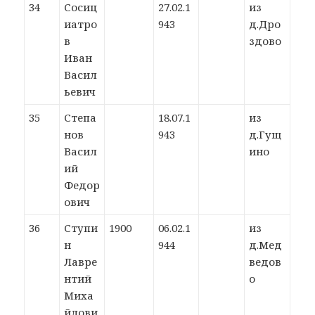
34
Сосиц
27.02.1
из
иатро
943
д.Дро
в
здово
Иван
Васил
ьевич
35
Степа
18.07.1
из
нов
943
д.Гущ
Васил
ино
ий
Федор
ович
36
Ступи
1900
06.02.1
из
н
944
д.Мед
Лавре
ведов
нтий
о
Миха
йлови