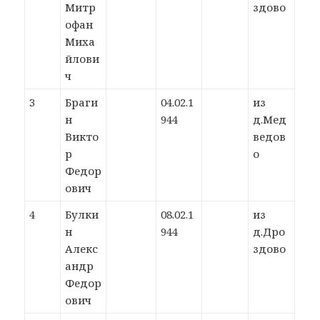
Митр
здово
офан
Миха
йлови
ч
3
Браги
04.02.1
из
н
944
д.Мед
Викто
ведов
р
о
Федор
ович
4
Булки
08.02.1
из
н
944
д.Дро
Алекс
здово
андр
Федор
ович