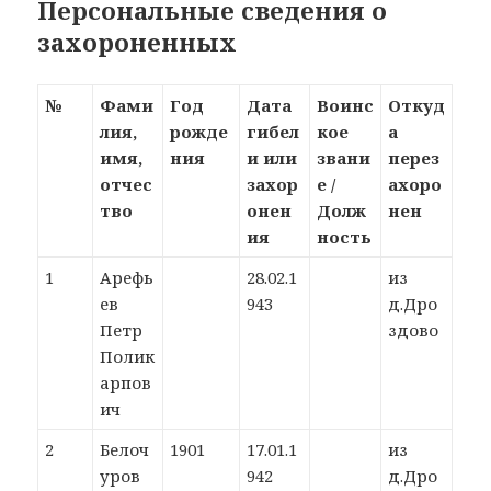
Персональные сведения о
захороненных
№
Фами
Год
Дата
Воинс
Откуд
лия,
рожде
гибел
кое
а
имя,
ния
и или
звани
перез
отчес
захор
е /
ахоро
тво
онен
Долж
нен
ия
ность
1
Арефь
28.02.1
из
ев
943
д.Дро
Петр
здово
Полик
арпов
ич
2
Белоч
1901
17.01.1
из
уров
942
д.Дро