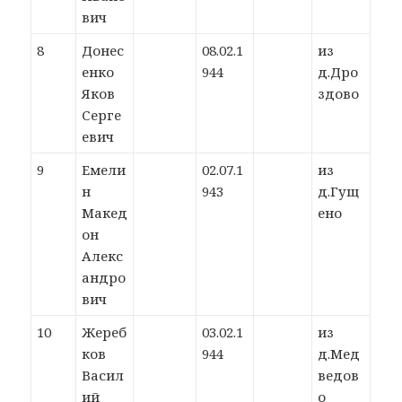
вич
8
Донес
08.02.1
из
енко
944
д.Дро
Яков
здово
Серге
евич
9
Емели
02.07.1
из
н
943
д.Гущ
Макед
ено
он
Алекс
андро
вич
10
Жереб
03.02.1
из
ков
944
д.Мед
Васил
ведов
ий
о