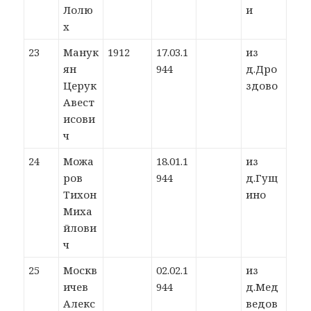
Лолю
и
х
23
Манук
1912
17.03.1
из
ян
944
д.Дро
Церук
здово
Авест
исови
ч
24
Можа
18.01.1
из
ров
944
д.Гущ
Тихон
ино
Миха
йлови
ч
25
Москв
02.02.1
из
ичев
944
д.Мед
Алекс
ведов