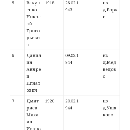
5
Вакул
1918
26.02.1
из
енко
943
д.Борк
Никол
и
ай
Григо
рьеви
ч
6
Данил
09.02.1
из
ин
944
д.Мед
Андре
ведов
й
о
Игнат
ович
7
Дмит
1920
20.02.1
из
риев
944
д.Уша
Миха
ково
ил
Ивано