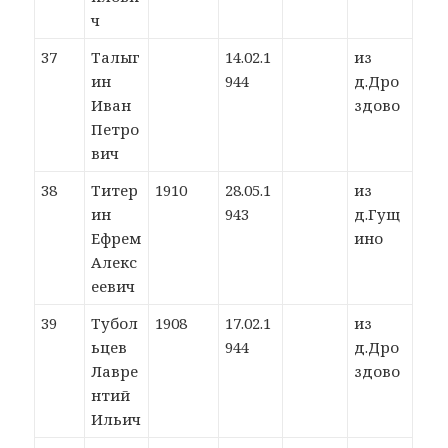
ч
37
Талыг
14.02.1
из
ин
944
д.Дро
Иван
здово
Петро
вич
38
Титер
1910
28.05.1
из
ин
943
д.Гущ
Ефрем
ино
Алекс
еевич
39
Тубол
1908
17.02.1
из
ьцев
944
д.Дро
Лавре
здово
нтий
Ильич