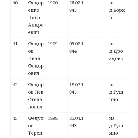
40
Федор
1900
26.02.1
из
енко
943
д.Борк
Петр
и
Андре
евич
41
Федор
1909
09.02.1
из
ов
944
д.Дро
Иван
здово
Федор
ович
42
Федор
18.07.1
из
ов Лев
943
д.Гущ
Степа
ино
нович
43
Федул
1898
25.04.1
из
ов
943
д.Гущ
Терен
ино