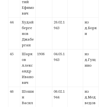
тий
Ефимо
вич
44
Худай
26.02.1
из
берге
943
д.Борк
нов
и
Джабе
рган
45
Шарк
1906
04.05.1
из
ов
943
д.Гущ
Алекс
ино
андр
Ивано
вич
46
Шоши
06.02.1
из
н
944
д.Мед
Васил
ведов