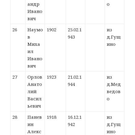
андр
о
Ивано
вич
26
Наумо
1902
25.02.1
из
в
943
д.Гущ
Миха
ино
ил
Ивано
вич
27
Орлов
1923
21.02.1
из
Анато
944
д.Мед
лий
ведов
Васил
о
ьевич
28
Панев
1918
16.12.1
из
ин
942
д.Гущ
Алекс
ино