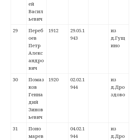
ей
Васил
ьевич
29
Переб
1912
29.05.1
из
оев
943
д.Гущ
Петр
ино
Алекс
андро
вич
30
Помаз
1920
02.02.1
из
ков
944
д.Дро
Генна
здово
дий
Зинов
ьевич
31
Поно
04.02.1
из
марев
944
д.Дро