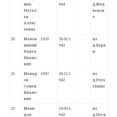
ина
944
д.Мед
Натал
ведов
ья
о
Алекс
еевна
20
Маков
1920
26.02.1
из
ицкий
943
д.Борк
Павел
и
Ивано
вич
21
Макар
1907
30.11.1
из
ов
942
д.Рога
Семен
ткино
Ивано
вич
22
Маме
10.05.1
из
дов
943
д.Песк