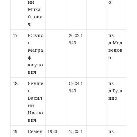
ий
о
Миха
йлови
ч
47
Юсупо
26.02.1
из
в
943
д.Мед
Магра
ведов
ф
о
юсупо
вич
48
Якуше
09.04.1
из
в
943
д.Гущ
Васил
ино
ий
Ивано
вич
49
Семен
1923
15.05.1
из