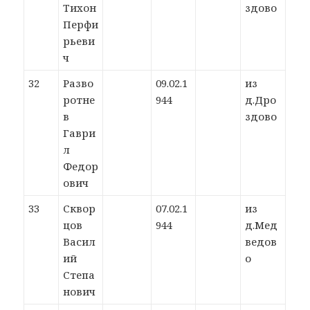
Тихон
здово
Перфи
рьеви
ч
32
Разво
09.02.1
из
ротне
944
д.Дро
в
здово
Гаври
л
Федор
ович
33
Сквор
07.02.1
из
цов
944
д.Мед
Васил
ведов
ий
о
Степа
нович