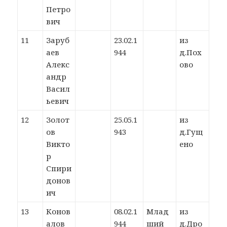
Петро
вич
11
Заруб
23.02.1
из
аев
944
д.Пох
Алекс
ово
андр
Васил
ьевич
12
Золот
25.05.1
из
ов
943
д.Гущ
Викто
ено
р
Спири
донов
ич
13
Конов
08.02.1
Млад
из
алов
944
ший
д.Дро