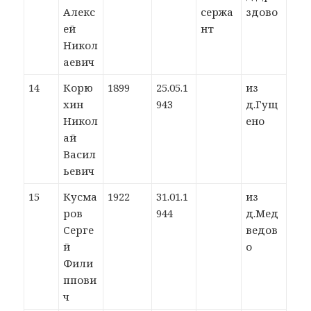
Алекс
сержа
здово
ей
нт
Никол
аевич
14
Корю
1899
25.05.1
из
хин
943
д.Гущ
Никол
ено
ай
Васил
ьевич
15
Кусма
1922
31.01.1
из
ров
944
д.Мед
Серге
ведов
й
о
Фили
ппови
ч