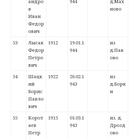
андро
944
д.Мах
в
ново
Иван
Федор
ович
53
Лысак
1912
19.01.1
из
Федор
944
д.Пак
Петро
ово
вич
54
Шацк
1922
26.02.1
из
ий
943
д.Борк
Борис
и
Павло
вич
55
Корот
1915
01.03.1
из. д.
аев
943
Дрозд
Петр
ово