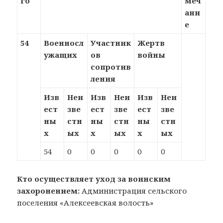
го
меч
ани
е
54
Военносл
Участник
Жертв
ужащих
ов
войны
сопротив
ления
Изв
Неи
Изв
Неи
Изв
Неи
ест
зве
ест
зве
ест
зве
ны
стн
ны
стн
ны
стн
х
ых
х
ых
х
ых
54
0
0
0
0
0
Кто осуществляет уход за воинским
захоронением:
Администрация сельского
поселения «Алексеевская волость»