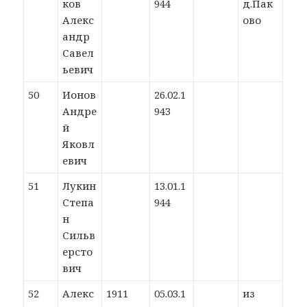
ков
944
д.Пак
Алекс
ово
андр
Савел
ьевич
50
Ионов
26.02.1
Андре
943
й
Яковл
евич
51
Лукин
13.01.1
Степа
944
н
Сильв
ерсто
вич
52
Алекс
1911
05.03.1
из