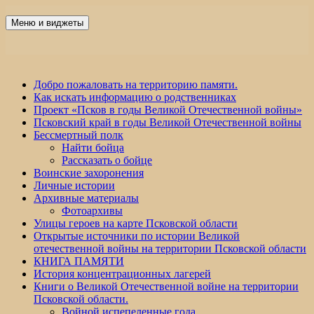
Перейти
к
Меню и виджеты
Победа 60
содержимому
Добро пожаловать на территорию памяти.
Как искать информацию о родственниках
Проект «Псков в годы Великой Отечественной войны»
Псковский край в годы Великой Отечественной войны
Бессмертный полк
Найти бойца
Рассказать о бойце
Воинские захоронения
Личные истории
Архивные материалы
Фотоархивы
Улицы героев на карте Псковской области
Открытые источники по истории Великой
отечественной войны на территории Псковской области
КНИГА ПАМЯТИ
История концентрационных лагерей
Книги о Великой Отечественной войне на территории
Псковской области.
Войной испепеленные года