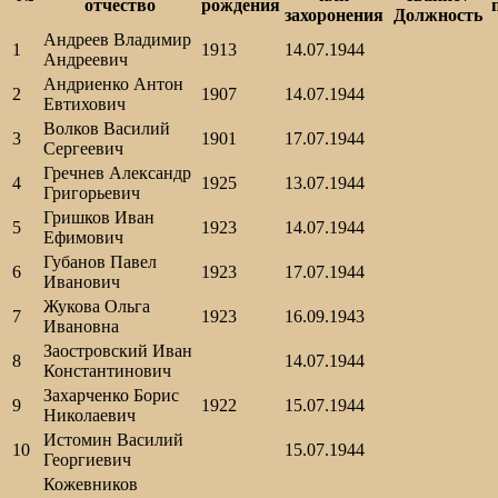
отчество
рождения
захоронения
Должность
Андреев Владимир
1
1913
14.07.1944
Андреевич
Андриенко Антон
2
1907
14.07.1944
Евтихович
Волков Васи­лий
3
1901
17.07.1944
Сергеевич
Гречнев Александр
4
1925
13.07.1944
Григорьевич
Гришков Иван
5
1923
14.07.1944
Ефимович
Губанов Павел
6
1923
17.07.1944
Иванович
Жукова Ольга
7
1923
16.09.1943
Ивановна
Заостровский Иван
8
14.07.1944
Константинович
Захарченко Борис
9
192­2
15.07.1944
Николаевич
Истомин Василий
10
15.07.1944
Георгиевич
Кожевников