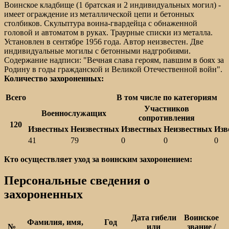
Воинское кладбище (1 братская и 2 индивидуальных могил) -
имеет ограждение из металлической цепи и бетонных
столбиков. Скульптура воина-гвардейца с обнаженной
головой и автоматом в руках. Траурные списки из металла.
Установлен в сентябре 1956 года. Автор неизвестен. Две
индивидуальные могилы с бетонными надгробиями.
Содержание надписи: "Вечная слава героям, павшим в боях за
Родину в годы гражданской и Великой Отечественной войн".
Количество захороненных:
Всего
В том числе по категориям
Участников
Военнослужащих
сопротивления
120
Известных
Неизвестных
Известных
Неизвестных
Изв
41
79
0
0
0
Кто осуществляет уход за воинским захоронением:
Персональные сведения о
захороненных
Дата гибели
Воинское
Фамилия, имя,
Год
№
или
звание /