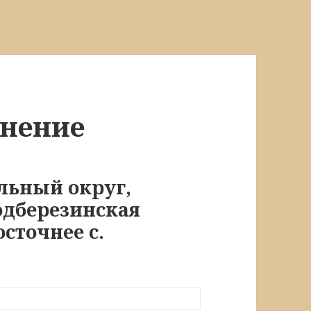
онение
льный округ,
одберезинская
осточнее с.