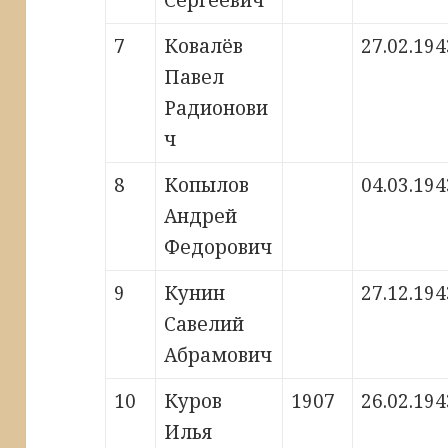
Сергеевич
7
Ковалёв
27.02.194
Павел
Радионови
ч
8
Копылов
04.03.194
Андрей
Федорович
9
Кунин
27.12.194
Савелий
Абрамович
10
Куров
1907
26.02.194
Илья