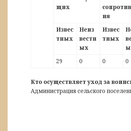
щих
сопроти
ия
Извес
Неиз
Извес
Н
тных
вестн
тных
в
ых
ы
29
0
0
0
Кто осуществляет уход за воин
Администрация сельского поселен