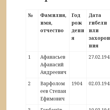
№
Фамилия,
Год
Дата
имя,
рож
гибели
отчество
дени
или
я
захорон
ния
1
Афанасьев
27.02.194
Афанасий
Андреевич
2
Варфолом
1904
02.03.194
еев Степан
Ефимович