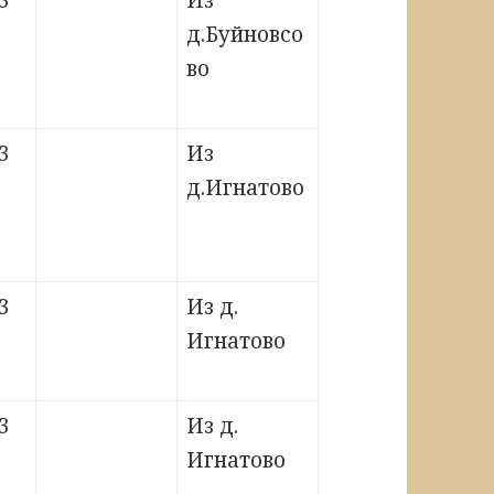
3
Из
д.Буйновсо
во
3
Из
д.Игнатово
3
Из д.
Игнатово
3
Из д.
Игнатово