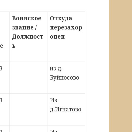
Воинское
Откуда
звание /
перезахор
Должност
онен
е
ь
3
из д.
Буйносово
3
Из
д.Игнатово