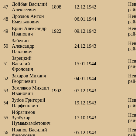
Дойбан Василий
Нев
47
1898
12.12.1942
Алексеевич
рай
Дроздов Антон
Нев
48
06.01.1944
Емельянович
рай
Ерин Александр
Нев
49
1922
09.12.1942
Иванович
рай
Забелин
Нев
50
Александр
24.12.1943
рай
Павлович
Зарецкий
Нев
51
Василий
15.01.1944
рай
Фролович
Захаров Михаил
Нев
52
04.01.1944
Георгиевич
рай
Земляков Михаил
53
1902
07.12.1943
Иванович
Зубов Григорий
Нев
54
19.12.1943
Парфенович
рай
Ибрагимов
Нев
55
Зулбухар
17.10.1943
рай
Нумамхамбетович
Иванов Василий
Нев
56
05.12.1943
Федорович
рай