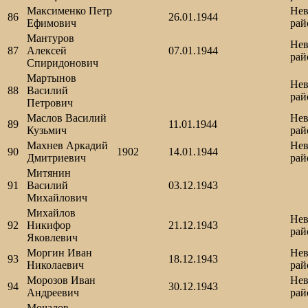
Максименко Петр
Нев
86
26.01.1944
Ефимович
рай
Мантуров
Нев
87
Алексей
07.01.1944
рай
Спиридонович
Мартынов
Нев
88
Василий
рай
Петрович
Маслов Василий
Нев
89
11.01.1944
Кузьмич
рай
Махнев Аркадий
Нев
90
1902
14.01.1944
Дмитриевич
рай
Митянин
91
Василий
03.12.1943
Михайлович
Михайлов
Нев
92
Никифор
21.12.1943
рай
Яковлевич
Моргин Иван
Нев
93
18.12.1943
Николаевич
рай
Морозов Иван
Нев
94
30.12.1943
Андреевич
рай
Мочалов