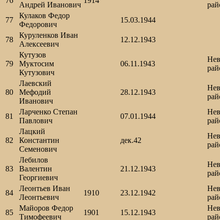
76
1914
Андрей Иванович
рай
Кулаков Федор
77
15.03.1944
Федорович
Куруленков Иван
78
12.12.1943
Алексеевич
Кутузов
Нев
79
Муктосим
06.11.1943
рай
Кутузович
Лаевский
Нев
80
Мефодий
28.12.1943
рай
Иванович
Ларченко Степан
Нев
81
07.01.1944
Павлович
рай
Лацкий
Нев
82
Константин
дек.42
рай
Семенович
Лебилов
Нев
83
Валентин
21.12.1943
рай
Георгиевич
Леонтьев Иван
Нев
84
1910
23.12.1942
Леонтьевич
рай
Майоров Федор
Нев
85
1901
15.12.1943
Тимофеевич
рай