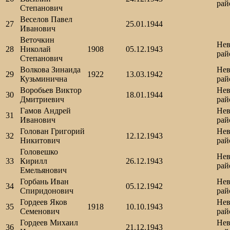
рай
Степанович
Веселов Павел
27
25.01.1944
Иванович
Веточкин
Нев
28
Николай
1908
05.12.1943
рай
Степанович
Волкова Зинаида
Нев
29
1922
13.03.1942
Кузьминична
рай
Воробьев Виктор
Нев
30
18.01.1944
Дмитриевич
рай
Гамов Андрей
Нев
31
Иванович
рай
Голован Григорий
Нев
32
12.12.1943
Никитович
рай
Головешко
Нев
33
Кирилл
26.12.1943
рай
Емельянович
Горбань Иван
Нев
34
05.12.1942
Спиридонович
рай
Гордеев Яков
Нев
35
1918
10.10.1943
Семенович
рай
Гордеев Михаил
Нев
36
21.12.1943