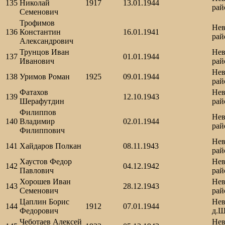
135
Николай
1917
13.01.1944
рай
Семенович
Трофимов
Нев
136
Константин
16.01.1941
рай
Александрович
Трунцов Иван
Нев
137
01.01.1944
Иванович
рай
Нев
138
Уримов Роман
1925
09.01.1944
рай
Фатахов
Нев
139
12.10.1943
Шерафутдин
рай
Филиппов
Нев
140
Владимир
02.01.1944
рай
Филиппович
Нев
141
Хайдаров Полкан
08.11.1943
рай
Хаустов Федор
Нев
142
04.12.1942
Павлович
рай
Хорошев Иван
Нев
143
28.12.1943
Семенович
рай
Цаплин Борис
Нев
144
1912
07.01.1944
Федорович
д.Ш
Чеботаев Алексей
Нев