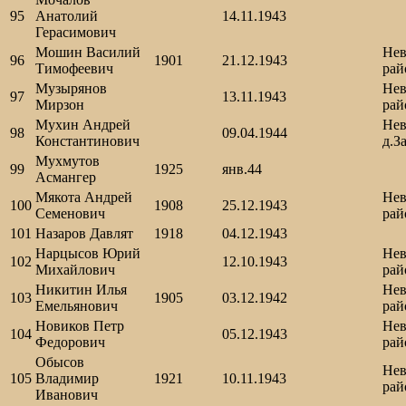
95
Анатолий
14.11.1943
Герасимович
Мошин Василий
Нев
96
1901
21.12.1943
Тимофеевич
рай
Музырянов
Нев
97
13.11.1943
Мирзон
рай
Мухин Андрей
Нев
98
09.04.1944
Константинович
д.З
Мухмутов
99
1925
янв.44
Асмангер
Мякота Андрей
Нев
100
1908
25.12.1943
Семенович
рай
101
Назаров Давлят
1918
04.12.1943
Нарцысов Юрий
Нев
102
12.10.1943
Михайлович
рай
Никитин Илья
Нев
103
1905
03.12.1942
Емельянович
рай
Новиков Петр
Нев
104
05.12.1943
Федорович
рай
Обысов
Нев
105
Владимир
1921
10.11.1943
рай
Иванович