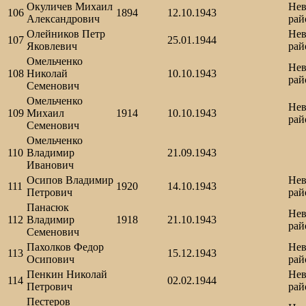
Окуличев Михаил
Нев
106
1894
12.10.1943
Александрович
рай
Олейников Петр
Нев
107
25.01.1944
Яковлевич
рай
Омельченко
Нев
108
Николай
10.10.1943
рай
Семенович
Омельченко
Нев
109
Михаил
1914
10.10.1943
рай
Семенович
Омельченко
110
Владимир
21.09.1943
Иванович
Осипов Владимир
Нев
111
1920
14.10.1943
Петрович
рай
Панасюк
Нев
112
Владимир
1918
21.10.1943
рай
Семенович
Пахолков Федор
Нев
113
15.12.1943
Осипович
рай
Пенкин Николай
Нев
114
02.02.1944
Петрович
рай
Пестеров