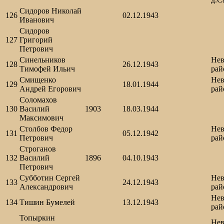
Сидоров Николай
126
02.12.1943
Иванович
Сидоров
127
Григорий
Петрович
Синельников
Нев
128
26.12.1943
Тимофей Ильич
рай
Смищенко
Нев
129
18.01.1944
Андрей Егорович
рай
Соломахов
130
Василий
1903
18.03.1944
Максимович
Столбов Федор
Нев
131
05.12.1942
Петрович
рай
Строганов
132
Василий
1896
04.10.1943
Петрович
Субботин Сергей
Нев
133
24.12.1943
Александрович
рай
Нев
134
Тишин Бумелей
13.12.1943
рай
Топыркин
Нев