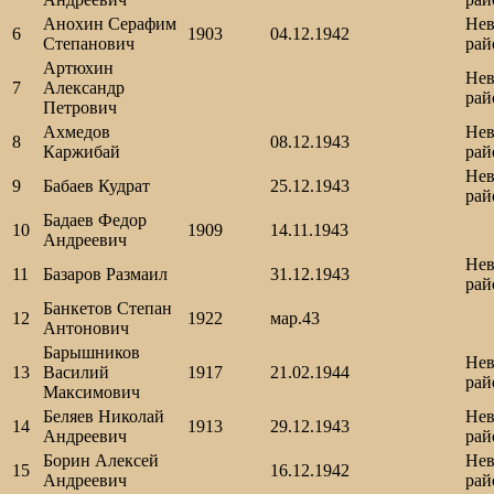
Анохин Серафим
Нев
6
1903
04.12.1942
Степанович
рай
Артюхин
Нев
7
Александр
рай
Петрович
Ахмедов
Нев
8
08.12.1943
Каржибай
рай
Нев
9
Бабаев Кудрат
25.12.1943
рай
Бадаев Федор
10
1909
14.11.1943
Андреевич
Нев
11
Базаров Размаил
31.12.1943
рай
Банкетов Степан
12
1922
мар.43
Антонович
Барышников
Нев
13
Василий
1917
21.02.1944
рай
Максимович
Беляев Николай
Нев
14
1913
29.12.1943
Андреевич
рай
Борин Алексей
Нев
15
16.12.1942
Андреевич
рай