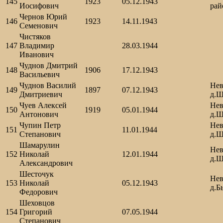
145
1923
05.12.1943
Иосифович
рай
Чернов Юрий
146
1923
14.11.1943
Семенович
Чистяков
147
Владимир
28.03.1944
Иванович
Чуднов Дмитрий
148
1906
17.12.1943
Васильевич
Чуднов Василий
Нев
149
1897
07.12.1943
Дмитриевич
д.Ш
Чуев Алексей
Нев
150
1919
05.01.1944
Антонович
д.Ш
Чупин Петр
Нев
151
11.01.1944
Степанович
д.Ш
Шамарулин
Нев
152
Николай
12.01.1944
д.Ш
Александрович
Шесточук
Нев
153
Николай
05.12.1943
д.Б
Федорович
Шеховцов
154
Григорий
07.05.1944
Степанович