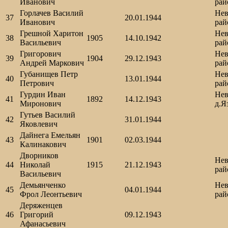
Иванович
рай
Горлачев Василий
Нев
37
20.01.1944
Иванович
рай
Грешной Харитон
Нев
38
1905
14.10.1942
Васильевич
рай
Григорович
Нев
39
1904
29.12.1943
Андрей Маркович
рай
Губанищев Петр
Нев
40
13.01.1944
Петрович
рай
Гурдин Иван
Нев
41
1892
14.12.1943
Миронович
д.Я
Гутьев Василий
42
31.01.1944
Яковлевич
Дайнега Емельян
43
1901
02.03.1944
Калинакович
Дворников
Нев
44
Николай
1915
21.12.1943
рай
Васильевич
Демьянченко
Нев
45
04.01.1944
Фрол Леонтьевич
рай
Деряженцев
46
Григорий
09.12.1943
Афанасьевич