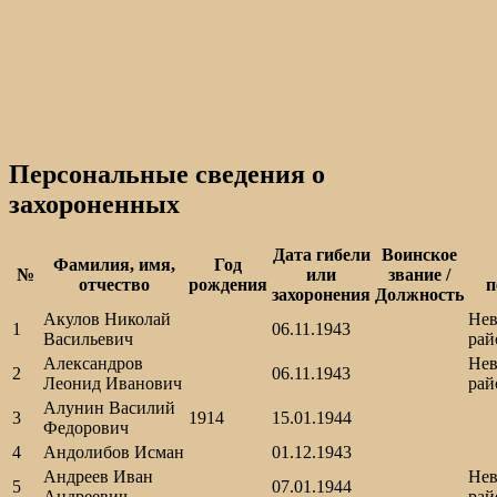
Персональные сведения о
захороненных
Дата гибели
Воинское
Фамилия, имя,
Год
№
или
звание /
отчество
рождения
п
захоронения
Должность
Акулов Николай
Нев
1
06.11.1943
Васильевич
рай
Александров
Нев
2
06.11.1943
Леонид Иванович
рай
Алунин Василий
3
1914
15.01.1944
Федорович
4
Андолибов Исман
01.12.1943
Андреев Иван
Нев
5
07.01.1944
Андреевич
рай