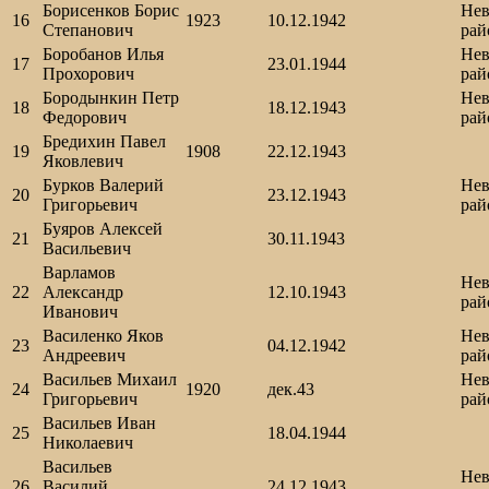
Борисенков Борис
Нев
16
1923
10.12.1942
Степанович
рай
Боробанов Илья
Нев
17
23.01.1944
Прохорович
рай
Бородынкин Петр
Нев
18
18.12.1943
Федорович
рай
Бредихин Павел
19
1908
22.12.1943
Яковлевич
Бурков Валерий
Нев
20
23.12.1943
Григорьевич
рай
Буяров Алексей
21
30.11.1943
Васильевич
Варламов
Нев
22
Александр
12.10.1943
рай
Иванович
Василенко Яков
Нев
23
04.12.1942
Андреевич
рай
Васильев Михаил
Нев
24
1920
дек.43
Григорьевич
рай
Васильев Иван
25
18.04.1944
Николаевич
Васильев
Нев
26
Василий
24.12.1943