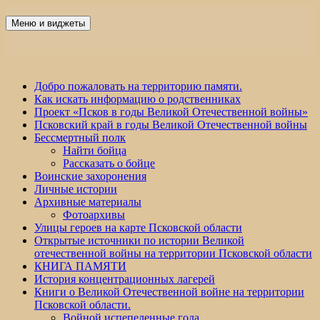
Перейти
к
Меню и виджеты
Победа 60
содержимому
Добро пожаловать на территорию памяти.
Как искать информацию о родственниках
Проект «Псков в годы Великой Отечественной войны»
Псковский край в годы Великой Отечественной войны
Бессмертный полк
Найти бойца
Рассказать о бойце
Воинские захоронения
Личные истории
Архивные материалы
Фотоархивы
Улицы героев на карте Псковской области
Открытые источники по истории Великой
отечественной войны на территории Псковской области
КНИГА ПАМЯТИ
История концентрационных лагерей
Книги о Великой Отечественной войне на территории
Псковской области.
Войной испепеленные года