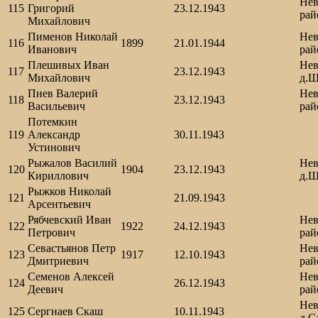
Нев
115
Григорий
23.12.1943
рай
Михайлович
Пименов Николай
Нев
116
1899
21.01.1944
Иванович
рай
Плешивых Иван
Нев
117
23.12.1943
Михайлович
д.Ш
Пнев Валерий
Нев
118
23.12.1943
Васильевич
рай
Потемкин
119
Александр
30.11.1943
Устинович
Рыжалов Василий
Нев
120
1904
23.12.1943
Кириллович
д.Ш
Рыжков Николай
121
21.09.1943
Арсентьевич
Рябчевский Иван
Нев
122
1922
24.12.1943
Петрович
рай
Севастьянов Петр
Нев
123
1917
12.10.1943
Дмитриевич
рай
Семенов Алексей
Нев
124
26.12.1943
Деевич
рай
Нев
125
Сергнаев Скаш
10.11.1943
д.С