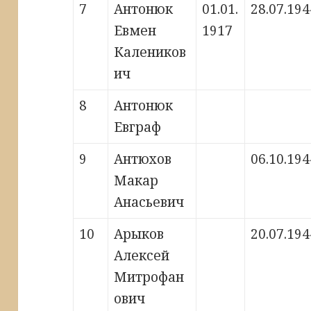
7
Антонюк
01.01.
28.07.194
Евмен
1917
Калеников
ич
8
Антонюк
Евграф
9
Антюхов
06.10.194
Макар
Анасьевич
10
Арыков
20.07.194
Алексей
Митрофан
ович