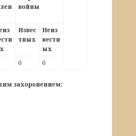
влен
войны
еиз
Извес
Неиз
естн
тных
вестн
х
ых
0
0
ским захоронением: