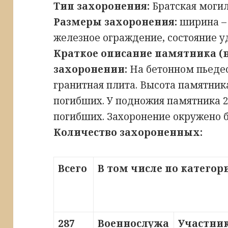
Тип захоронения:
Братская моги
Размеры захоронения:
ширина – 
железное ограждение, состояние у
Краткое описание памятника (
захоронении:
На бетонном пьедес
гранитная плита. Высота памятник
погибших. У подножия памятника 
погибших. Захоронение окружено б
Количество захороненных:
Всего
В том числе по катего
287
Военнослужа
Участни