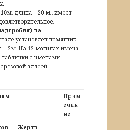
ла
10м, длина – 20 м., имеет
довлетворительное.
надгробия) на
тале установлен памятник –
а – 2м. На 12 могилах имена
2 таблички с именами
ерезовой аллеей.
риям
Прим
ечан
ие
ков
Жертв