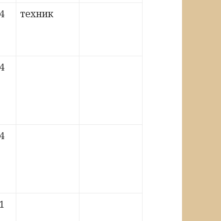
4
техник
4
4
1