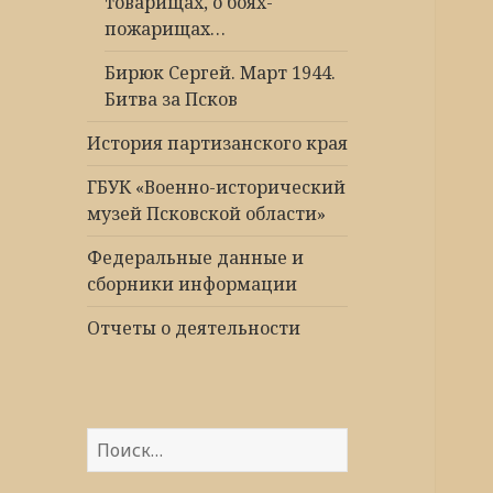
товарищах, о боях-
пожарищах…
Бирюк Сергей. Март 1944.
Битва за Псков
История партизанского края
ГБУК «Военно-исторический
музей Псковской области»
Федеральные данные и
сборники информации
Отчеты о деятельности
Н
а