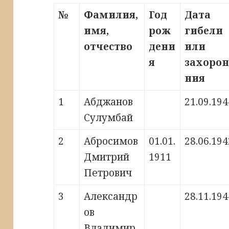
№
Фамилия,
Год
Дата
имя,
рож
гибели
отчество
дени
или
я
захорон
ния
1
Абджанов
21.09.194
Сулумбай
2
Абросимов
01.01.
28.06.194
Дмитрий
1911
Петрович
3
Александр
28.11.194
ов
Владимир