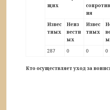
щих
сопроти
ия
Извес
Неиз
Извес
Н
тных
вестн
тных
в
ых
ы
287
0
0
0
Кто осуществляет уход за воин