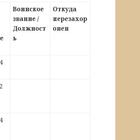
Воинское
Откуда
звание /
перезахор
Должност
онен
е
ь
4
2
4