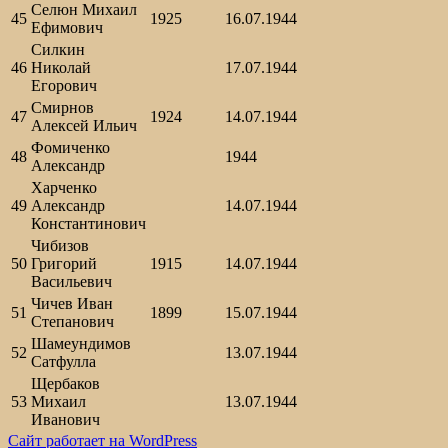
Селюн Михаил
45
1925
16.07.1944
Ефимович
Силкин
46
Николай
17.07.1944
Егорович
Смирнов
47
1924
14.07.1944
Алексей Ильич
Фомиченко
48
1944
Александр
Харченко
49
Александр
14.07.1944
Константинович
Чибизов
50
Григорий
1915
14.07.1944
Васильевич
Чичев Иван
51
1899
15.07.1944
Степанович
Шамеундимов
52
13.07.1944
Сатфулла
Щербаков
53
Михаил
13.07.1944
Иванович
Сайт работает на WordPress