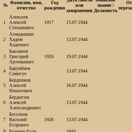
Фамилия, имя,
Год
От
№
или
звание /
отчество
рождения
перез
захоронения
Должность
Алексеев
1
Алексей
1917
15.07.1944
Степанович
Ахмадишин
2
Хадим
13.07.1944
Хадеевич
Бакланов
3
Григорий
1926
19.07.1944
Артемьевич
Барумбаев
4
13.07.1944
Самогул
Бердников
5
Алексей
16.07.1944
Никитович
Бердюгин
6
Алексей
13.07.1944
Александрович
Бессонов
7
Василий
1926
13.07.1944
Егорович
8
Буденко Егор
1944