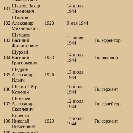
Шкатов Захар
14 июля
131
Тихонович
1944
Шматов
132
Александр
1923
9 мая 1944
Михайлович
Шумаков
11 июля
133
Василий
Гв. ефрейтор
1944
Филиппович
Шурхай
14 июля
134
Василий
1923
Гв. рядовой
1944
Григорьевич
Щедрин
13 июля
135
Александр
1926
1944
Ильич
Щёкин Пётр
16 июля
136
Гв. сержант
Кузьмич
1944
Щемелев
12 июля
137
Александр
Гв. ефрейтор
1944
Яковлевич
Янченко
14 июля
138
Николай
1923
Гв. сержант
1944
Пименович
139
неизвестный