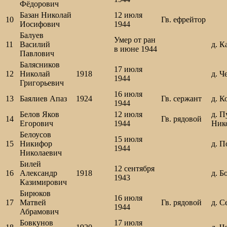
Фёдорович
Базан Николай
12 июля
10
Гв. ефрейтор
Иосифович
1944
Балуев
Умер от ран
11
Василий
д. 
в июне 1944
Павлович
Балясников
17 июля
12
Николай
1918
д. Ч
1944
Григорьевич
16 июля
13
Баялиев Апаз
1924
Гв. сержант
д. К
1944
Белов Яков
12 июля
д. П
14
Гв. рядовой
Егорович
1944
Ник
Белоусов
15 июля
15
Никифор
д. П
1944
Николаевич
Билей
12 сентября
16
Александр
1918
д. Б
1943
Казимирович
Бирюков
16 июля
17
Матвей
Гв. рядовой
д. С
1944
Абрамович
Бовкунов
17 июля