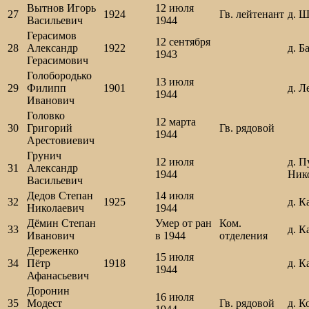
Вытнов Игорь
12 июля
27
1924
Гв. лейтенант
д. 
Васильевич
1944
Герасимов
12 сентября
28
Александр
1922
д. Б
1943
Герасимович
Голобородько
13 июля
29
Филипп
1901
д. Л
1944
Иванович
Головко
12 марта
30
Григорий
Гв. рядовой
1944
Арестовиевич
Грунич
12 июля
д. П
31
Александр
1944
Ник
Васильевич
Дедов Степан
14 июля
32
1925
д. К
Николаевич
1944
Дёмин Степан
Умер от ран
Ком.
33
д. 
Иванович
в 1944
отделения
Дереженко
15 июля
34
Пётр
1918
д. К
1944
Афанасьевич
Доронин
16 июля
35
Модест
Гв. рядовой
д. К