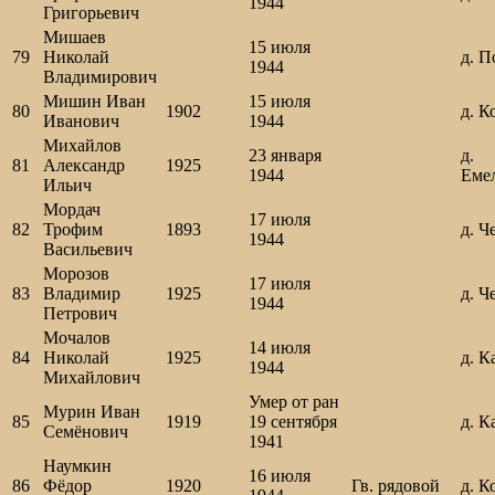
1944
Григорьевич
Мишаев
15 июля
79
Николай
д. П
1944
Владимирович
Мишин Иван
15 июля
80
1902
д. К
Иванович
1944
Михайлов
23 января
д.
81
Александр
1925
1944
Еме
Ильич
Мордач
17 июля
82
Трофим
1893
д. Ч
1944
Васильевич
Морозов
17 июля
83
Владимир
1925
д. Ч
1944
Петрович
Мочалов
14 июля
84
Николай
1925
д. К
1944
Михайлович
Умер от ран
Мурин Иван
85
1919
19 сентября
д. 
Семёнович
1941
Наумкин
16 июля
86
Фёдор
1920
Гв. рядовой
д. К