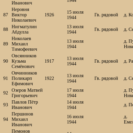
1944
Иванович
Неровня
15 июля
87
Виктор
1926
Гв. рядовой
д. К
1944
Николаевич
Нигматулин
13 июля
88
Гв. рядовой
д. С
Абдулла
1944
Николаев
13 июля
д. П
89
Михаил
1944
Ник
Тимофеевич
Овсянников
13 июля
90
Кузьма
1917
Гв. рядовой
д. Р
1944
Семёнович
Овчинников
13 июля
91
Поликарп
1922
Гв. рядовой
д. С
1944
Ефимович
Озеров Матвей
17 июля
д. П
92
Григорьевич
1944
Ник
Павлов Пётр
14 июля
93
д. П
Иванович
1944
Першинов
16 июля
д.
94
Михаил
1944
Еме
Иванович
Пемонов