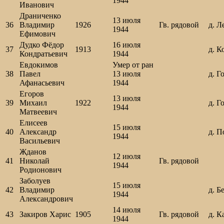
1944
Иванович
Драниченко
13 июля
36
Владимир
1926
Гв. рядовой
д. Л
1944
Ефимович
Дудко Фёдор
16 июля
37
1913
д. К
Кондратьевич
1944
Евдокимов
Умер от ран
38
Павел
13 июля
д. Г
Афанасьевич
1944
Егоров
13 июля
39
Михаил
1922
д. Г
1944
Матвеевич
Елисеев
15 июля
40
Александр
д. П
1944
Васильевич
Жданов
12 июля
41
Николай
Гв. рядовой
1944
Родионович
Заболуев
15 июля
42
Владимир
д. Б
1944
Александрович
14 июля
43
Закиров Харис
1905
Гв. рядовой
д. К
1944