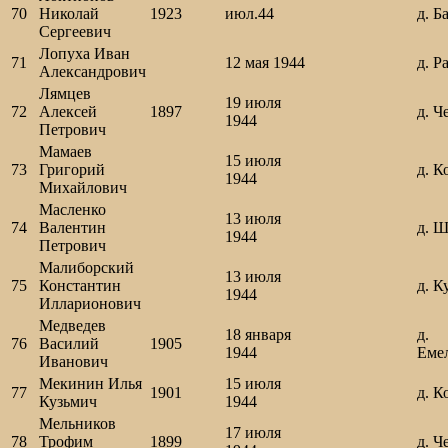
70
Николай
1923
июл.44
д. Б
Сергеевич
Лопуха Иван
71
12 мая 1944
д. Р
Александрович
Лямцев
19 июля
72
Алексей
1897
д. Ч
1944
Петрович
Мамаев
15 июля
73
Григорий
д. К
1944
Михайлович
Масленко
13 июля
74
Валентин
д. 
1944
Петрович
Малиборский
13 июля
75
Константин
д. К
1944
Илларионович
Медведев
18 января
д.
76
Василий
1905
1944
Еме
Иванович
Мекинин Илья
15 июля
77
1901
д. К
Кузьмич
1944
Мельников
17 июля
78
Трофим
1899
д. Ч