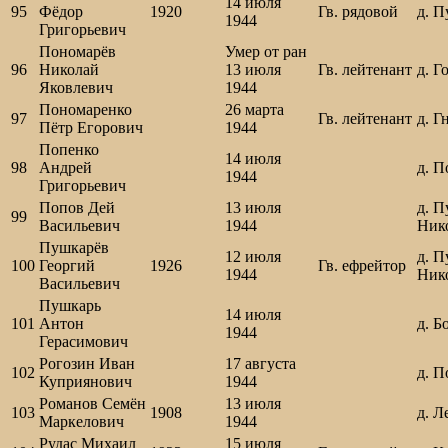
14 июля
95
Фёдор
1920
Гв. рядовой
д. 
1944
Григорьевич
Пономарёв
Умер от ран
96
Николай
13 июля
Гв. лейтенант
д. Г
Яковлевич
1944
Пономаренко
26 марта
97
Гв. лейтенант
д. Г
Пётр Егорович
1944
Попенко
14 июля
98
Андрей
д. П
1944
Григорьевич
Попов Дей
13 июля
д. П
99
Васильевич
1944
Ник
Пушкарёв
12 июля
д. П
100
Георгий
1926
Гв. ефрейтор
1944
Ник
Васильевич
Пушкарь
14 июля
101
Антон
д. Б
1944
Герасимович
Рогозин Иван
17 августа
102
д. П
Куприянович
1944
Романов Семён
13 июля
103
1908
д. Л
Маркелович
1944
Рудас Михаил
15 июля