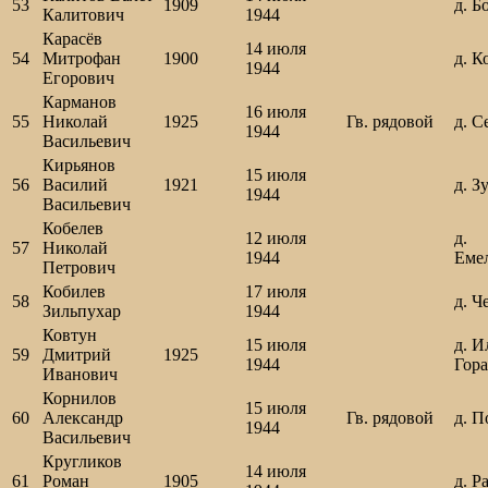
53
1909
д. Б
Калитович
1944
Карасёв
14 июля
54
Митрофан
1900
д. К
1944
Егорович
Карманов
16 июля
55
Николай
1925
Гв. рядовой
д. С
1944
Васильевич
Кирьянов
15 июля
56
Василий
1921
д. З
1944
Васильевич
Кобелев
12 июля
д.
57
Николай
1944
Еме
Петрович
Кобилев
17 июля
58
д. Ч
Зильпухар
1944
Ковтун
15 июля
д. И
59
Дмитрий
1925
1944
Гора
Иванович
Корнилов
15 июля
60
Александр
Гв. рядовой
д. П
1944
Васильевич
Кругликов
14 июля
61
Роман
1905
д. Р