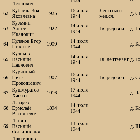
1944
Леонович
Кубрина Зоя
16 июля
Лейтенант
62
1925
д. С
Яковлевна
1944
мед.сл.
Кузьмин
14 июля
63
Алфей
1922
Гв. рядовой
д. П
1944
Иванович
Кулаков Егор
14 июля
64
1909
д. К
Никитич
1944
Куликов
14 июля
65
Василий
Гв. лейтенант
д. Г
1944
Павлович
Куринный
16 июля
66
Пётр
1907
Гв. рядовой
д. С
1944
Прокопьевич
Кушмуратов
17 июля
67
1916
д. Ч
Хасбат
1944
Лазарев
14 июля
68
Ермолай
1894
д. К
1944
Васильевич
Лапин
13 июля
69
Василий
д. 
1944
Филиппович
Локтионов