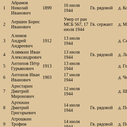
Абрамов
16 июля
1
Николай
1899
Гв. рядовой
д. К
1944
Иванович
Умер от ран
Аершин Борис
2
МСБ 567, 17
Гв. сержант
д. М
Иванович
июля 1944
Алимов
13 июля
3
Андрей
1912
д. С
1944
Андреевич
Алямкин Иван
13 июля
4
Гв. рядовой
д. Л
Александрович
1944
Антипов Пётр
13 июля
5
1913
д. Г
Гурьянович
1944
Антонов Иван
17 июля
6
1903
д. Ч
Иванович
1944
Аристарин
12 июля
7
Дмитрий
д. 
1944
Миронович
Артюхин
14 июля
8
Дмитрий
Гв. рядовой
д. П
1944
Григорьевич
Атрошкин
14 июля
9
Трофим
Гв. рядовой
д. П
1944