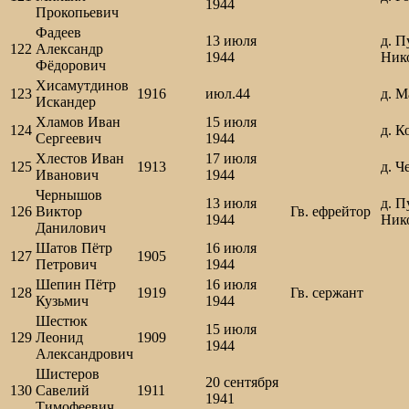
1944
Прокопьевич
Фадеев
13 июля
д. П
122
Александр
1944
Ник
Фёдорович
Хисамутдинов
123
1916
июл.44
д. 
Искандер
Хламов Иван
15 июля
124
д. К
Сергеевич
1944
Хлестов Иван
17 июля
125
1913
д. Ч
Иванович
1944
Чернышов
13 июля
д. П
126
Виктор
Гв. ефрейтор
1944
Ник
Данилович
Шатов Пётр
16 июля
127
1905
Петрович
1944
Шепин Пётр
16 июля
128
1919
Гв. сержант
Кузьмич
1944
Шестюк
15 июля
129
Леонид
1909
1944
Александрович
Шистеров
20 сентября
130
Савелий
1911
1941
Тимофеевич