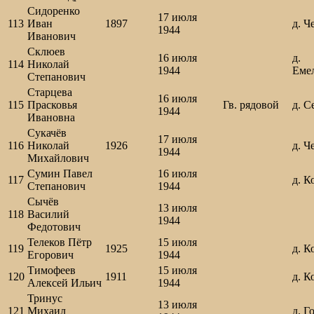
Сидоренко
17 июля
113
Иван
1897
д. Ч
1944
Иванович
Склюев
16 июля
д.
114
Николай
1944
Еме
Степанович
Старцева
16 июля
115
Прасковья
Гв. рядовой
д. С
1944
Ивановна
Сукачёв
17 июля
116
Николай
1926
д. Ч
1944
Михайлович
Сумин Павел
16 июля
117
д. К
Степанович
1944
Сычёв
13 июля
118
Василий
1944
Федотович
Телеков Пётр
15 июля
119
1925
д. К
Егорович
1944
Тимофеев
15 июля
120
1911
д. К
Алексей Ильич
1944
Тринус
13 июля
121
Михаил
д. Г