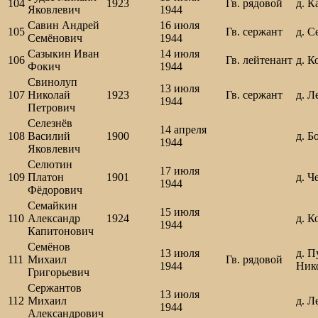
104
1923
Гв. рядовой
д. К
Яковлевич
1944
Савин Андрей
16 июля
105
Гв. сержант
д. С
Семёнович
1944
Сазыкин Иван
14 июля
106
Гв. лейтенант
д. К
Фокич
1944
Свинолуп
13 июля
107
Николай
1923
Гв. сержант
д. Л
1944
Петрович
Селезнёв
14 апреля
108
Василий
1900
д. Б
1944
Яковлевич
Селютин
17 июля
109
Платон
1901
д. Ч
1944
Фёдорович
Семайкин
15 июля
110
Александр
1924
д. К
1944
Капитонович
Семёнов
13 июля
д. П
111
Михаил
Гв. рядовой
1944
Ник
Григорьевич
Сержантов
13 июля
112
Михаил
д. Л
1944
Александрович