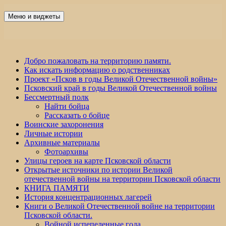
Перейти
к
Меню и виджеты
Победа 60
содержимому
Добро пожаловать на территорию памяти.
Как искать информацию о родственниках
Проект «Псков в годы Великой Отечественной войны»
Псковский край в годы Великой Отечественной войны
Бессмертный полк
Найти бойца
Рассказать о бойце
Воинские захоронения
Личные истории
Архивные материалы
Фотоархивы
Улицы героев на карте Псковской области
Открытые источники по истории Великой
отечественной войны на территории Псковской области
КНИГА ПАМЯТИ
История концентрационных лагерей
Книги о Великой Отечественной войне на территории
Псковской области.
Войной испепеленные года