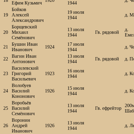
18
1920
д. Ч
Ефим Кузьмич
1944
Бойков
19 июля
19
Алексей
д. М
1944
Александрович
Борщевский
13 июля
д.
20
Михаил
Гв. рядовой
1944
Еме
Семёнович
Бушин Иван
17 июля
21
1924
д. Ч
Иванович
1944
Вагин Иван
13 июля
22
Гв. рядовой
д. П
Антонович
1944
Василевский
16 июля
23
Григорий
1923
д. К
1944
Васильевич
Волобуев
15 июля
24
Василий
1926
д. К
1944
Кононович
Воробьёв
13 июля
200м
25
Василий
Гв. ефрейтор
1944
Шаб
Семёнович
Воронин
13 июля
26
Андрей
1926
д. Л
1944
Иванович