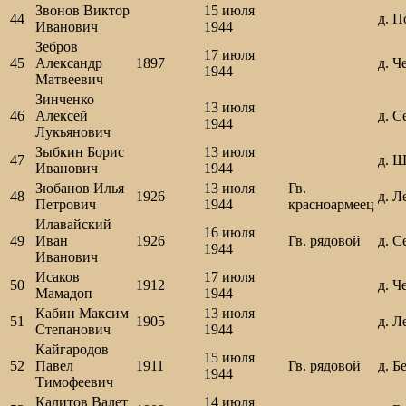
Звонов Виктор
15 июля
44
д. П
Иванович
1944
Зебров
17 июля
45
Александр
1897
д. Ч
1944
Матвеевич
Зинченко
13 июля
46
Алексей
д. С
1944
Лукьянович
Зыбкин Борис
13 июля
47
д. 
Иванович
1944
Зюбанов Илья
13 июля
Гв.
48
1926
д. Л
Петрович
1944
красноармеец
Илавайский
16 июля
49
Иван
1926
Гв. рядовой
д. С
1944
Иванович
Исаков
17 июля
50
1912
д. Ч
Мамадоп
1944
Кабин Максим
13 июля
51
1905
д. Л
Степанович
1944
Кайгародов
15 июля
52
Павел
1911
Гв. рядовой
д. Б
1944
Тимофеевич
Калитов Валет
14 июля