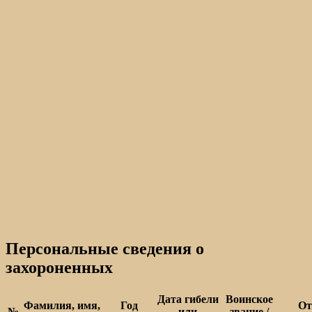
Персональные сведения о
захороненных
Дата гибели
Воинское
Фамилия, имя,
Год
От
№
или
звание /