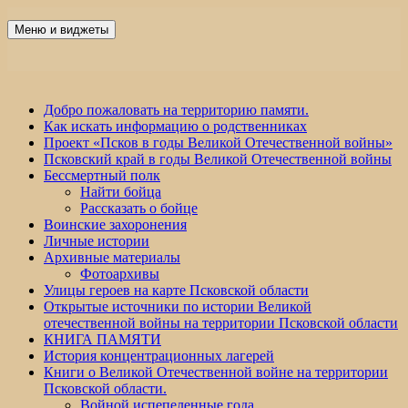
Перейти
к
Меню и виджеты
Победа 60
содержимому
Добро пожаловать на территорию памяти.
Как искать информацию о родственниках
Проект «Псков в годы Великой Отечественной войны»
Псковский край в годы Великой Отечественной войны
Бессмертный полк
Найти бойца
Рассказать о бойце
Воинские захоронения
Личные истории
Архивные материалы
Фотоархивы
Улицы героев на карте Псковской области
Открытые источники по истории Великой
отечественной войны на территории Псковской области
КНИГА ПАМЯТИ
История концентрационных лагерей
Книги о Великой Отечественной войне на территории
Псковской области.
Войной испепеленные года