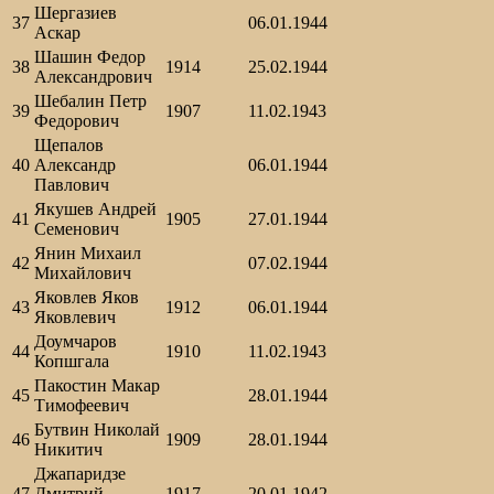
Шергазиев
37
06.01.1944
Аскар
Шашин Федор
38
1914
25.02.1944
Александрович
Шебалин Петр
39
1907
11.02.1943
Федорович
Щепалов
40
Александр
06.01.1944
Павлович
Якушев Андрей
41
1905
27.01.1944
Семенович
Янин Михаил
42
07.02.1944
Михайлович
Яковлев Яков
43
1912
06.01.1944
Яковлевич
Доумчаров
44
1910
11.02.1943
Копшгала
Пакостин Макар
45
28.01.1944
Тимофеевич
Бутвин Николай
46
1909
28.01.1944
Никитич
Джапаридзе
47
Дмитрий
1917
20.01.1942