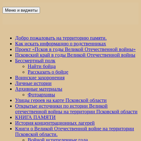
Перейти
к
Меню и виджеты
Победа 60
содержимому
Добро пожаловать на территорию памяти.
Как искать информацию о родственниках
Проект «Псков в годы Великой Отечественной войны»
Псковский край в годы Великой Отечественной войны
Бессмертный полк
Найти бойца
Рассказать о бойце
Воинские захоронения
Личные истории
Архивные материалы
Фотоархивы
Улицы героев на карте Псковской области
Открытые источники по истории Великой
отечественной войны на территории Псковской области
КНИГА ПАМЯТИ
История концентрационных лагерей
Книги о Великой Отечественной войне на территории
Псковской области.
Войной испепеленные года