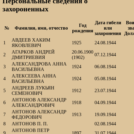
Персональные сведения о
захороненных
Дата гибели
Вои
Год
№
Фамилия, имя, отчество
или
зва
рождения
захоронения
Дол
АВДЕЕВ ХАКИМ
1
1925
24.08.1944
ЯКОВЛЕВИЧ
АГАРКОВ АНДРЕЙ
20.06.1900
2
07.12.1944
ДМИТРИЕВИЯ
(1902)
АЛЕКСАНДРОВА АННА
3
1924
06.08.1944
ВАСИЛЬЕВНА
АЛЕКСЕЕВА АННА
4
1924
05.08.1944
ВАСИЛЬЕВНА
АНДРЕЕВ ЛУКЬЯН
5
1912
23.07.1944
СЕМЕНОВИЧ
АНТОНОВ АЛЕКСАНДР
6
1918
04.09.1944
АЛЕКСАНДРОВИЧ
АНТОНОВ АЛЕКСАНДР
7
1913
19.09.1944
ФЕДОРОВИЧ
8
АНТОНОВ П. П.
02.08.1944
АНТОНОВ ПЕТР
9
1897
31.07.1944