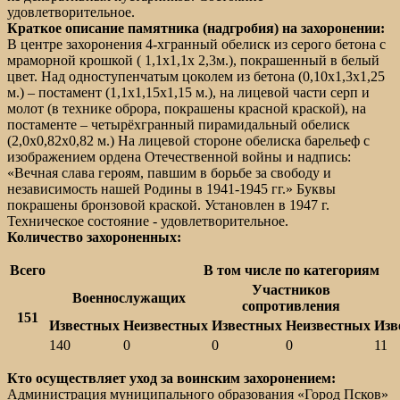
удовлетворительное.
Краткое описание памятника (надгробия) на захоронении:
В центре захоронения 4-хгранный обелиск из серого бетона с
мраморной крошкой ( 1,1х1,1х 2,3м.), покрашенный в белый
цвет. Над одноступенчатым цоколем из бетона (0,10х1,3х1,25
м.) – постамент (1,1х1,15х1,15 м.), на лицевой части серп и
молот (в технике оброра, покрашены красной краской), на
постаменте – четырёхгранный пирамидальный обелиск
(2,0х0,82х0,82 м.) На лицевой стороне обелиска барельеф с
изображением ордена Отечественной войны и надпись:
«Вечная слава героям, павшим в борьбе за свободу и
независимость нашей Родины в 1941-1945 гг.» Буквы
покрашены бронзовой краской. Установлен в 1947 г.
Техническое состояние - удовлетворительное.
Количество захороненных:
Всего
В том числе по категориям
Участников
Военнослужащих
сопротивления
151
Известных
Неизвестных
Известных
Неизвестных
Изв
140
0
0
0
11
Кто осуществляет уход за воинским захоронением:
Администрация муниципального образования «Город Псков»