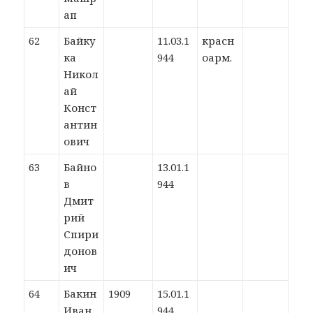
ап
62
Байку
11.03.1
красн
ка
944
оарм.
Никол
ай
Конст
антин
ович
63
Байно
13.01.1
в
944
Дмит
рий
Спири
донов
ич
64
Бакин
1909
15.01.1
Иван
944