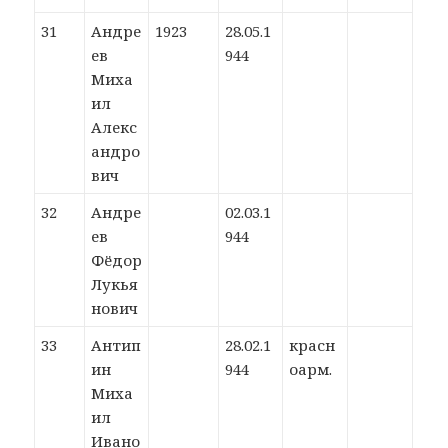
31
Андре
1923
28.05.1
ев
944
Миха
ил
Алекс
андро
вич
32
Андре
02.03.1
ев
944
Фёдор
Лукья
нович
33
Антип
28.02.1
красн
ин
944
оарм.
Миха
ил
Ивано