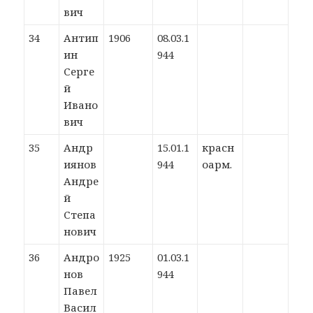
вич
34
Антип
1906
08.03.1
ин
944
Серге
й
Ивано
вич
35
Андр
15.01.1
красн
иянов
944
оарм.
Андре
й
Степа
нович
36
Андро
1925
01.03.1
нов
944
Павел
Васил