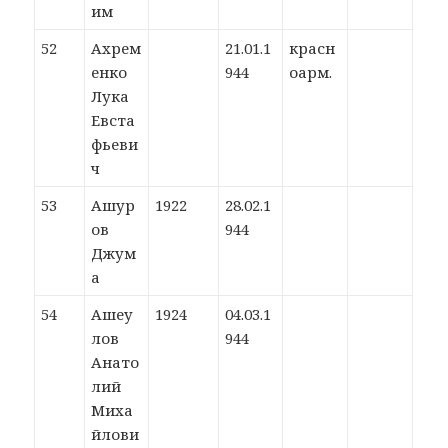
им
52
Ахрем
21.01.1
красн
енко
944
оарм.
Лука
Евста
фьеви
ч
53
Ашур
1922
28.02.1
ов
944
Джум
а
54
Ашеу
1924
04.03.1
лов
944
Анато
лий
Миха
йлови