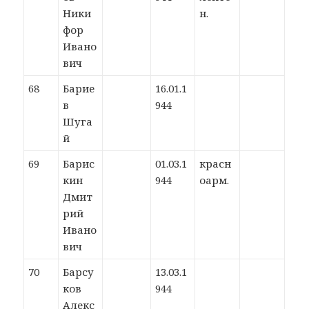
Ники
н.
фор
Ивано
вич
68
Барие
16.01.1
в
944
Шуга
й
69
Барис
01.03.1
красн
кин
944
оарм.
Дмит
рий
Ивано
вич
70
Барсу
13.03.1
ков
944
Алекс