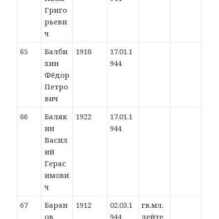
Григо
рьеви
ч
65
Балби
1918
17.01.1
хин
944
Фёдор
Петро
вич
66
Баляк
1922
17.01.1
ин
944
Васил
ий
Герас
имови
ч
67
Баран
1912
02.03.1
гв.мл.
ов
944
лейте