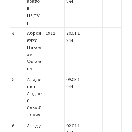
азако
944
в
Нады
р
4
Аброн
1912
20.01.1
енко
944
Никол
ай
Фоков
ич
5
Авдие
09.03.1
нко
944
Андре
й
Самой
лович
6
Агаду
02.04.1