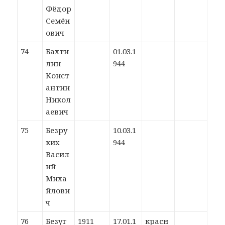
Фёдор
Семён
ович
74
Бахти
01.03.1
лин
944
Конст
антин
Никол
аевич
75
Безру
10.03.1
ких
944
Васил
ий
Миха
йлови
ч
76
Безуг
1911
17.01.1
красн