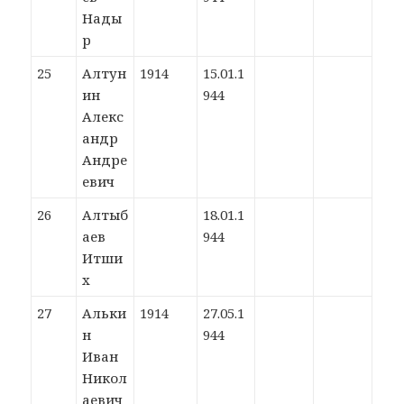
Нады
р
25
Алтун
1914
15.01.1
ин
944
Алекс
андр
Андре
евич
26
Алтыб
18.01.1
аев
944
Итши
х
27
Альки
1914
27.05.1
н
944
Иван
Никол
аевич