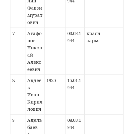
лин
944
Фавзи
Мурат
ович
7
Агафо
03.03.1
красн
нов
944
оарм.
Никол
ай
Алекс
еевич
8
Авдее
1925
15.01.1
в
944
Иван
Кирил
лович
9
Адель
08.03.1
баев
944