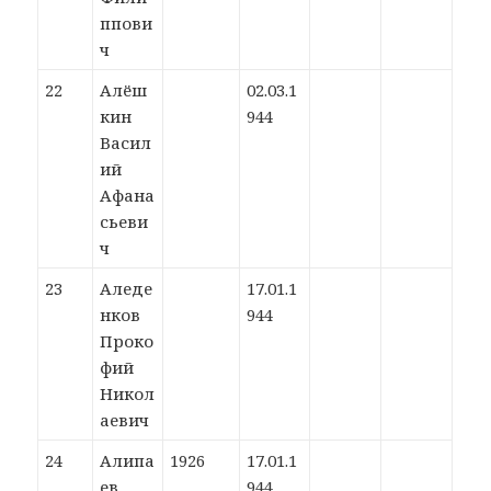
ппови
ч
22
Алёш
02.03.1
кин
944
Васил
ий
Афана
сьеви
ч
23
Аледе
17.01.1
нков
944
Проко
фий
Никол
аевич
24
Алипа
1926
17.01.1
ев
944