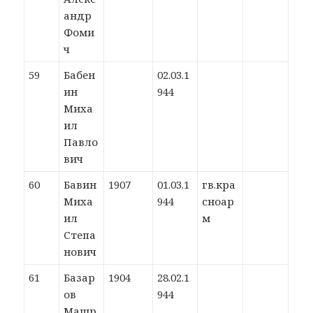
андр
Фоми
ч
59
Бабен
02.03.1
ин
944
Миха
ил
Павло
вич
60
Бавин
1907
01.03.1
гв.кра
Миха
944
сноар
ил
м
Степа
нович
61
Базар
1904
28.02.1
ов
944
Машр