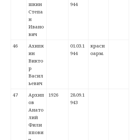
шкин
944
Степа
н
Ивано
вич
46
Ахипк
01.03.1
красн
ин
944
оарм.
Викто
р
Васил
ьевич
47
Архип
1926
28.09.1
ов
943
Анато
лий
Фили
ппови
ч