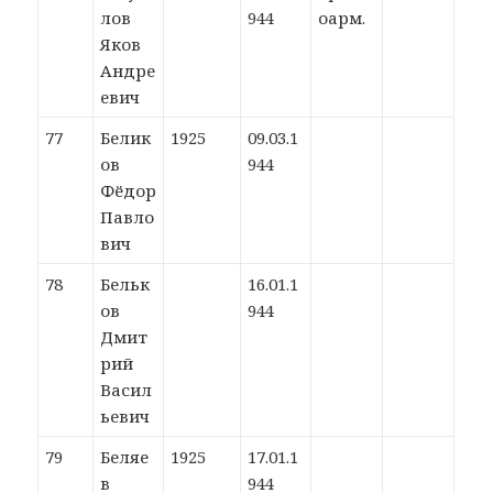
лов
944
оарм.
Яков
Андре
евич
77
Белик
1925
09.03.1
ов
944
Фёдор
Павло
вич
78
Бельк
16.01.1
ов
944
Дмит
рий
Васил
ьевич
79
Беляе
1925
17.01.1
в
944