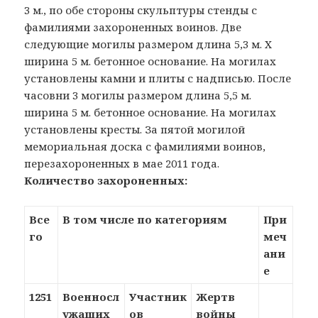
3 м., по обе стороны скульптуры стенды с
фамилиями захороненных воинов. Две
следующие могилы размером длина 5,3 м. Х
ширина 5 м. бетонное основание. На могилах
установлены камни и плиты с надписью. После
часовни 3 могилы размером длина 5,5 м.
ширина 5 м. бетонное основание. На могилах
установлены кресты. За пятой могилой
мемориальная доска с фамилиями воинов,
перезахороненных в мае 2011 года.
Количество захороненных:
Все
В том числе по категориям
При
го
меч
ани
е
1251
Военносл
Участник
Жертв
ужащих
ов
войны