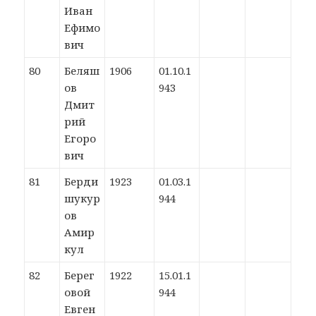
Иван
Ефимо
вич
80
Беляш
1906
01.10.1
ов
943
Дмит
рий
Егоро
вич
81
Берди
1923
01.03.1
шукур
944
ов
Амир
кул
82
Берег
1922
15.01.1
овой
944
Евген