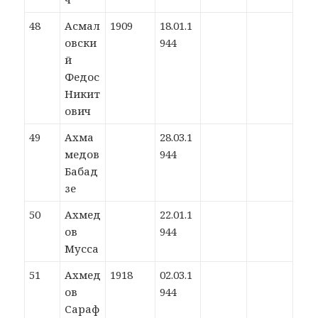
48
Асмал
1909
18.01.1
овски
944
й
Федос
Никит
ович
49
Ахма
28.03.1
медов
944
Бабад
зе
50
Ахмед
22.01.1
ов
944
Мусса
51
Ахмед
1918
02.03.1
ов
944
Сараф