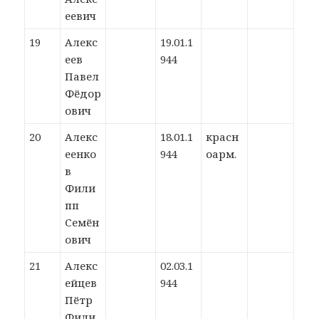
еевич
19
Алекс
19.01.1
еев
944
Павел
Фёдор
ович
20
Алекс
18.01.1
красн
еенко
944
оарм.
в
Фили
пп
Семён
ович
21
Алекс
02.03.1
ейцев
944
Пётр
Фили