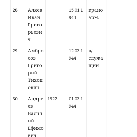
28
Аляев
15.01.1
крано
Иван
944
арм.
Григо
рьеви
ч
29
Амбро
12.03.1
в/
сов
944
служа
Григо
щий
рий
Тихон
ович
30
Андре
1922
01.03.1
ев
944
Васил
ий
Ефимо
вич