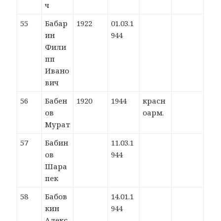
ч
55
Бабар
1922
01.03.1
ин
944
Фили
пп
Ивано
вич
56
Бабен
1920
1944
красн
ов
оарм.
Мурат
57
Бабин
11.03.1
ов
944
Шара
пек
58
Бабов
14.01.1
кин
944
Алекс