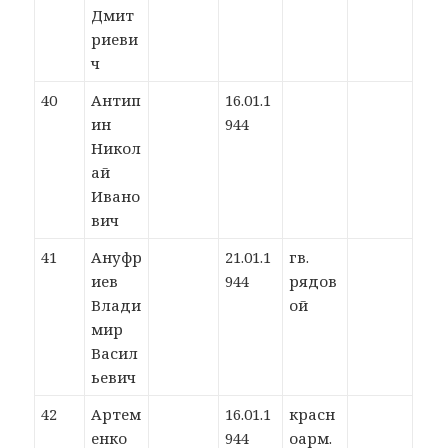
Дмит
риеви
ч
40
Антип
16.01.1
ин
944
Никол
ай
Ивано
вич
41
Ануфр
21.01.1
гв.
иев
944
рядов
Влади
ой
мир
Васил
ьевич
42
Артем
16.01.1
красн
енко
944
оарм.