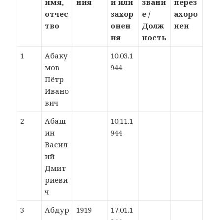
имя,
ния
и или
звани
перез
отчес
захор
е /
ахоро
тво
онен
Долж
нен
ия
ность
1
Абаку
10.03.1
мов
944
Пётр
Ивано
вич
2
Абаш
10.11.1
ин
944
Васил
ий
Дмит
риеви
ч
3
Абдур
1919
17.01.1