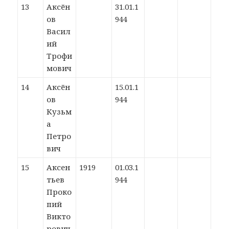
13
Аксён
31.01.1
ов
944
Васил
ий
Трофи
мович
14
Аксён
15.01.1
ов
944
Кузьм
а
Петро
вич
15
Аксен
1919
01.03.1
тьев
944
Проко
пий
Викто
рович