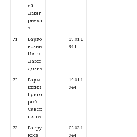
ей
Дмит
риеви
ч
71
Барко
19.01.1
вский
944
Иван
Давы
дович
72
Бары
19.01.1
шкин
944
Григо
рий
Савел
ьевич
73
Батру
02.03.1
кеев
944