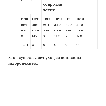
сопротив
ления
Изв
Неи
Изв
Неи
Изв
Неи
ест
зве
ест
зве
ест
зве
ны
стн
ны
стн
ны
стн
х
ых
х
ых
х
ых
1251
0
0
0
0
0
Кто осуществляет уход за воинским
захоронением: