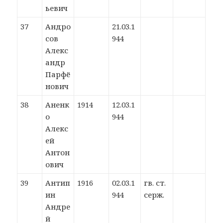
ьевич
37
Андро
21.03.1
сов
944
Алекс
андр
Парфё
нович
38
Аненк
1914
12.03.1
о
944
Алекс
ей
Антон
ович
39
Антип
1916
02.03.1
гв. ст.
ин
944
серж.
Андре
й