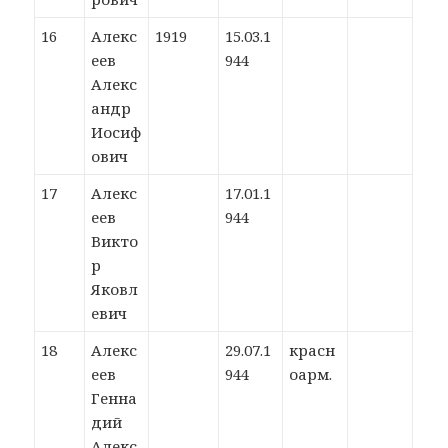
16
Алекс
1919
15.03.1
еев
944
Алекс
андр
Иосиф
ович
17
Алекс
17.01.1
еев
944
Викто
р
Яковл
евич
18
Алекс
29.07.1
красн
еев
944
оарм.
Генна
дий
Алекс