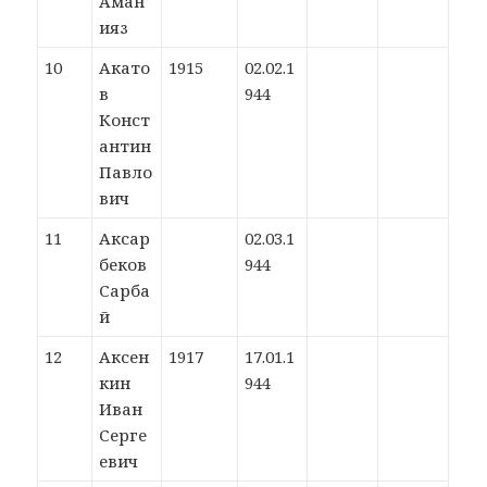
Аман
ияз
10
Акато
1915
02.02.1
в
944
Конст
антин
Павло
вич
11
Аксар
02.03.1
беков
944
Сарба
й
12
Аксен
1917
17.01.1
кин
944
Иван
Серге
евич