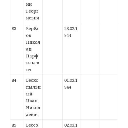
ий
Георг
иевич
83
Берёз
28.02.1
ов
944
Никол
ай
Парф
ильев
ич
84
Беско
01.03.1
пыльн
944
ый
Иван
Никол
аевич
85
Бессо
02.03.1