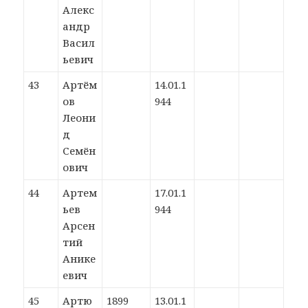
Алекс
андр
Васил
ьевич
43
Артём
14.01.1
ов
944
Леони
д
Семён
ович
44
Артем
17.01.1
ьев
944
Арсен
тий
Анике
евич
45
Артю
1899
13.01.1