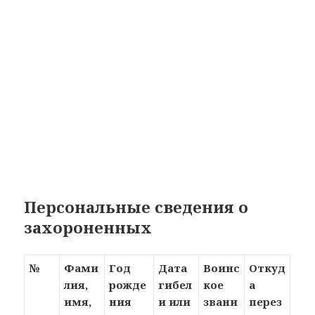
Персональные сведения о
захороненных
№
Фами
Год
Дата
Воинс
Откуд
лия,
рожде
гибел
кое
а
имя,
ния
и или
звани
перез