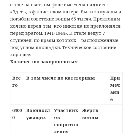
стеле на светлом фоне высечена надпись:
«Здесь, в фашистском лагере, были замучены и
погибли советские воины 65 тысяч. Преклоним
колено перед тем, кто никогда не преклонялся
перед врагом. 1941-1944». К стеле ведут 7
ступеней, по краям которых – расположенные
под углом площадки. Техническое состояние -
хорошее.
Количество захороненных:
Все
В том числе по категориям
При
го
меч
ани
е
6500
Военносл
Участник
Жертв
0
ужащих
ов
войны
сопротив
ления