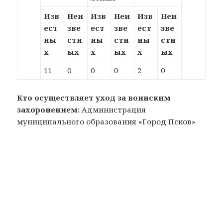
Изв
Неи
Изв
Неи
Изв
Неи
ест
зве
ест
зве
ест
зве
ны
стн
ны
стн
ны
стн
х
ых
х
ых
х
ых
11
0
0
0
2
0
Кто осуществляет уход за воинским
захоронением:
Администрация
муниципального образования «Город Псков»