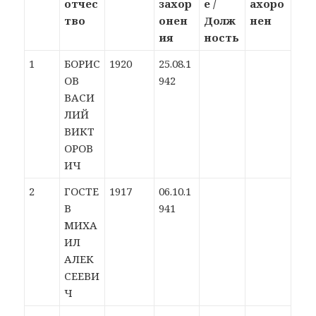
отчес
захор
е /
ахоро
тво
онен
Долж
нен
ия
ность
1
БОРИС
1920
25.08.1
ОВ
942
ВАСИ
ЛИЙ
ВИКТ
ОРОВ
ИЧ
2
ГОСТЕ
1917
06.10.1
В
941
МИХА
ИЛ
АЛЕК
СЕЕВИ
Ч