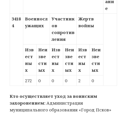
ани
е
3418
Военносл
Участник
Жертв
4
ужащих
ов
войны
сопротив
ления
Изв
Неи
Изв
Неи
Изв
Неи
ест
зве
ест
зве
ест
зве
ны
стн
ны
стн
ны
стн
х
ых
х
ых
х
ых
272
0
0
0
2
0
Кто осуществляет уход за воинским
захоронением:
Администрация
муниципального образования «Город Псков»