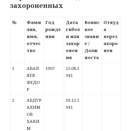
захороненных
№
Фами
Год
Дата
Воинс
Откуд
лия,
рожде
гибел
кое
а
имя,
ния
и или
звани
перез
отчес
захор
е /
ахоро
тво
онен
Долж
нен
ия
ность
1
АБАЛ
1907
15.08.1
ЯЕВ
941
ФЕДО
Р
2
АБДУР
03.12.1
АХИМ
941
ОВ
ХАКИ
М