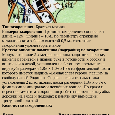
Тип захоронения:
Братская могила
Размеры захоронения:
Границы захоронения составляют
длина – 12м., ширина – 10м., по периметру ограждено
металлическим забором высотой 0,5 м., состояние
захоронения удовлетворительное.
Краткое описание памятника (надгробия) на захоронении:
Монумент в виде 2-х метрового воина-защитника в каске,
шинели с гранатой в правой руке в готовности к броску и
винтовкой в левой, установлен на бетонном постаменте в
виде куба размерами 1.8м х 1,0м х1.8м на фронтальной части
которого имеется надпись «Вечная слава героям, павшим за
свободу нашей Родины». Справа и слева от памятника
установлены 2 пластиковых доски размерами 1,3м х 0,8м с
фамилиями и инициалами погибших воинов. По краям и
перед постаментом захоронения разбиты цветочные клумбы,
дорожки на входе и подходах к памятнику вымощены
тротуарной плиткой.
Количество захороненных:
Всего
В том числе по категориям