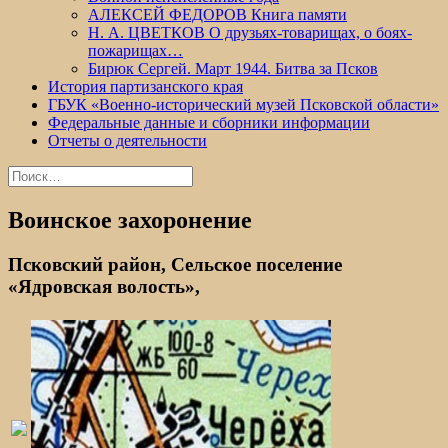
АЛЕКСЕЙ ФЕДОРОВ Книга памяти
Н. А. ЦВЕТКОВ О друзьях-товарищах, о боях-
пожарищах…
Бирюк Сергей. Март 1944. Битва за Псков
История партизанского края
ГБУК «Военно-исторический музей Псковской области»
Федеральные данные и сборники информации
Отчеты о деятельности
Найти:
Воинское захоронение
Псковский район, Сельское поселение
«Ядровская волость»,