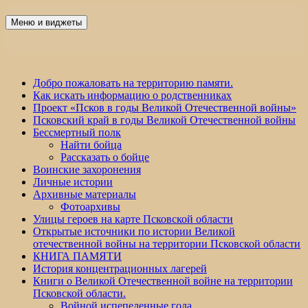
Перейти
к
Меню и виджеты
Победа 60
содержимому
Добро пожаловать на территорию памяти.
Как искать информацию о родственниках
Проект «Псков в годы Великой Отечественной войны»
Псковский край в годы Великой Отечественной войны
Бессмертный полк
Найти бойца
Рассказать о бойце
Воинские захоронения
Личные истории
Архивные материалы
Фотоархивы
Улицы героев на карте Псковской области
Открытые источники по истории Великой
отечественной войны на территории Псковской области
КНИГА ПАМЯТИ
История концентрационных лагерей
Книги о Великой Отечественной войне на территории
Псковской области.
Войной испепеленные года