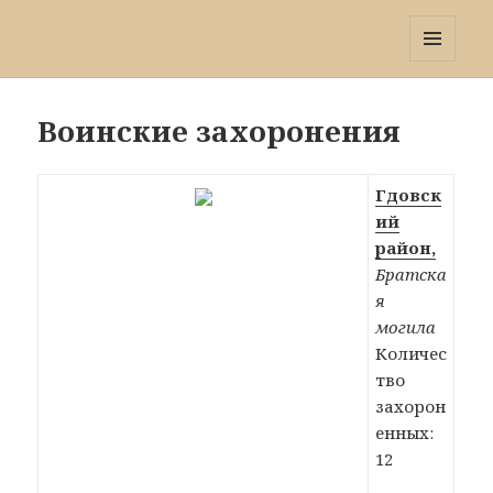
Победа 60
МЕНЮ
И
ВИДЖЕТЫ
Воинские захоронения
Гдовск
ий
район,
Братска
я
могила
Количес
тво
захорон
енных:
12