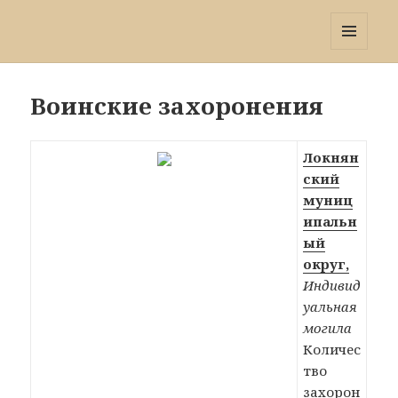
Победа 60
МЕНЮ
И
ВИДЖЕТЫ
Воинские захоронения
Локнян
ский
муниц
ипальн
ый
округ,
Индивид
уальная
могила
Количес
тво
захорон