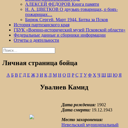
АЛЕКСЕЙ ФЕДОРОВ Книга памяти
Н. А. ЦВЕТКОВ О друзьях-товарищах, о боях-
пожарищах…
Бирюк Сергей. Март 1944. Битва за Псков
История партизанского края
ГБУК «Военно-исторический музей Псковской области»
Федеральные данные и сборники информации
Отчеты о деятельности
Найти:
Личная страница бойца
А
Б
В
Г
Д
Е
Ж
З
И
К
Л
М
Н
О
П
Р
С
Т
У
Ф
Х
Ч
Ш
Щ
Ю
Я
Увалиев Камид
Дата рождения:
1902
Дата смерти:
19.12.1943
Место захоронения:
Невельский муниципальный