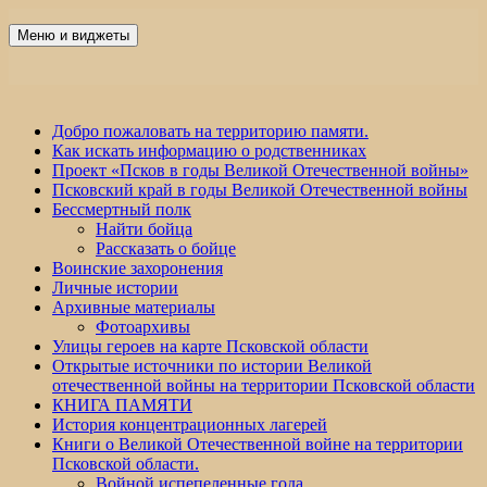
Перейти
к
Меню и виджеты
Победа 60
содержимому
Добро пожаловать на территорию памяти.
Как искать информацию о родственниках
Проект «Псков в годы Великой Отечественной войны»
Псковский край в годы Великой Отечественной войны
Бессмертный полк
Найти бойца
Рассказать о бойце
Воинские захоронения
Личные истории
Архивные материалы
Фотоархивы
Улицы героев на карте Псковской области
Открытые источники по истории Великой
отечественной войны на территории Псковской области
КНИГА ПАМЯТИ
История концентрационных лагерей
Книги о Великой Отечественной войне на территории
Псковской области.
Войной испепеленные года