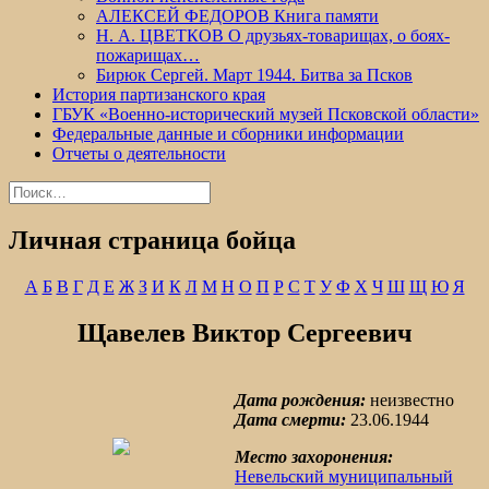
АЛЕКСЕЙ ФЕДОРОВ Книга памяти
Н. А. ЦВЕТКОВ О друзьях-товарищах, о боях-
пожарищах…
Бирюк Сергей. Март 1944. Битва за Псков
История партизанского края
ГБУК «Военно-исторический музей Псковской области»
Федеральные данные и сборники информации
Отчеты о деятельности
Найти:
Личная страница бойца
А
Б
В
Г
Д
Е
Ж
З
И
К
Л
М
Н
О
П
Р
С
Т
У
Ф
Х
Ч
Ш
Щ
Ю
Я
Щавелев Виктор Сергеевич
Дата рождения:
неизвестно
Дата смерти:
23.06.1944
Место захоронения:
Невельский муниципальный