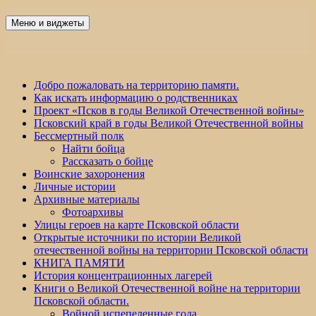
Перейти
к
Меню и виджеты
Победа 60
содержимому
Добро пожаловать на территорию памяти.
Как искать информацию о родственниках
Проект «Псков в годы Великой Отечественной войны»
Псковский край в годы Великой Отечественной войны
Бессмертный полк
Найти бойца
Рассказать о бойце
Воинские захоронения
Личные истории
Архивные материалы
Фотоархивы
Улицы героев на карте Псковской области
Открытые источники по истории Великой
отечественной войны на территории Псковской области
КНИГА ПАМЯТИ
История концентрационных лагерей
Книги о Великой Отечественной войне на территории
Псковской области.
Войной испепеленные года