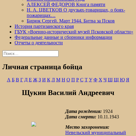
АЛЕКСЕЙ ФЕДОРОВ Книга памяти
Н. А. ЦВЕТКОВ О друзьях-товарищах, о боях-
пожарищах…
Бирюк Сергей. Март 1944. Битва за Псков
История партизанского края
ГБУК «Военно-исторический музей Псковской области»
Федеральные данные и сборники информации
Отчеты о деятельности
Найти:
Личная страница бойца
А
Б
В
Г
Д
Е
Ж
З
И
К
Л
М
Н
О
П
Р
С
Т
У
Ф
Х
Ч
Ш
Щ
Ю
Я
Щукин Василий Андреевич
Дата рождения:
1924
Дата смерти:
10.11.1943
Место захоронения:
Невельский муниципальный