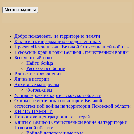
Перейти
к
Меню и виджеты
Победа 60
содержимому
Добро пожаловать на территорию памяти.
Как искать информацию о родственниках
Проект «Псков в годы Великой Отечественной войны»
Псковский край в годы Великой Отечественной войны
Бессмертный полк
Найти бойца
Рассказать о бойце
Воинские захоронения
Личные истории
Архивные материалы
Фотоархивы
Улицы героев на карте Псковской области
Открытые источники по истории Великой
отечественной войны на территории Псковской области
КНИГА ПАМЯТИ
История концентрационных лагерей
Книги о Великой Отечественной войне на территории
Псковской области.
Войной испепеленные года