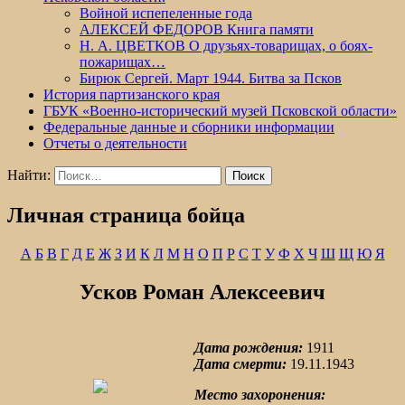
Войной испепеленные года
АЛЕКСЕЙ ФЕДОРОВ Книга памяти
Н. А. ЦВЕТКОВ О друзьях-товарищах, о боях-
пожарищах…
Бирюк Сергей. Март 1944. Битва за Псков
История партизанского края
ГБУК «Военно-исторический музей Псковской области»
Федеральные данные и сборники информации
Отчеты о деятельности
Найти:
Личная страница бойца
А
Б
В
Г
Д
Е
Ж
З
И
К
Л
М
Н
О
П
Р
С
Т
У
Ф
Х
Ч
Ш
Щ
Ю
Я
Усков Роман Алексеевич
Дата рождения:
1911
Дата смерти:
19.11.1943
Место захоронения: