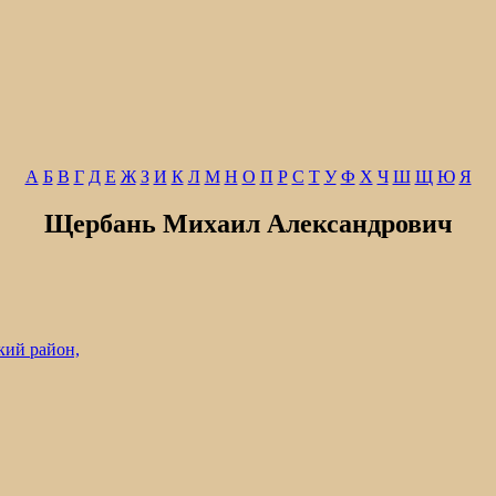
А
Б
В
Г
Д
Е
Ж
З
И
К
Л
М
Н
О
П
Р
С
Т
У
Ф
Х
Ч
Ш
Щ
Ю
Я
Щербань Михаил Александрович
кий район,