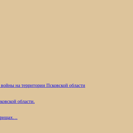
 войны на территории Псковской области
ковской области.
жарищах…