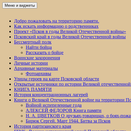
Перейти
Меню и виджеты
Победа 60
к
содержимому
Добро пожаловать на территорию памяти.
Как искать информацию о родственниках
Проект «Псков в годы Великой Отечественной войны»
Псковский край в годы Великой Отечественной войны
Бессмертный полк
Найти бойца
Рассказать о бойце
Воинские захоронения
Личные истории
Архивные материалы
Фотоархивы
Улицы героев на карте Псковской области
Открытые источники по истории Великой отечественной
КНИГА ПАМЯТИ
История концентрационных лагерей
Книги о Великой Отечественной войне на территории Пс
Войной испепеленные года
АЛЕКСЕЙ ФЕДОРОВ Книга памяти
Н. А. ЦВЕТКОВ О друзьях-товарищах, о боях-по
Бирюк Сергей. Март 1944. Битва за Псков
История партизанского края