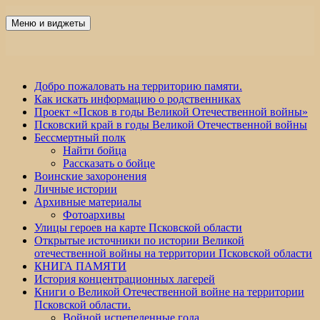
Перейти
к
Меню и виджеты
Победа 60
содержимому
Добро пожаловать на территорию памяти.
Как искать информацию о родственниках
Проект «Псков в годы Великой Отечественной войны»
Псковский край в годы Великой Отечественной войны
Бессмертный полк
Найти бойца
Рассказать о бойце
Воинские захоронения
Личные истории
Архивные материалы
Фотоархивы
Улицы героев на карте Псковской области
Открытые источники по истории Великой
отечественной войны на территории Псковской области
КНИГА ПАМЯТИ
История концентрационных лагерей
Книги о Великой Отечественной войне на территории
Псковской области.
Войной испепеленные года