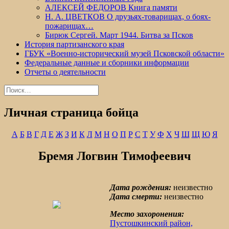
АЛЕКСЕЙ ФЕДОРОВ Книга памяти
Н. А. ЦВЕТКОВ О друзьях-товарищах, о боях-
пожарищах…
Бирюк Сергей. Март 1944. Битва за Псков
История партизанского края
ГБУК «Военно-исторический музей Псковской области»
Федеральные данные и сборники информации
Отчеты о деятельности
Найти:
Личная страница бойца
А
Б
В
Г
Д
Е
Ж
З
И
К
Л
М
Н
О
П
Р
С
Т
У
Ф
Х
Ч
Ш
Щ
Ю
Я
Бремя Логвин Тимофеевич
Дата рождения:
неизвестно
Дата смерти:
неизвестно
Место захоронения:
Пустошкинский район,