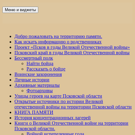
Перейти
к
Меню и виджеты
Победа 60
содержимому
Добро пожаловать на территорию памяти.
Как искать информацию о родственниках
Проект «Псков в годы Великой Отечественной войны»
Псковский край в годы Великой Отечественной войны
Бессмертный полк
Найти бойца
Рассказать о бойце
Воинские захоронения
Личные истории
Архивные материалы
Фотоархивы
Улицы героев на карте Псковской области
Открытые источники по истории Великой
отечественной войны на территории Псковской области
КНИГА ПАМЯТИ
История концентрационных лагерей
Книги о Великой Отечественной войне на территории
Псковской области.
Войной испепеленные года