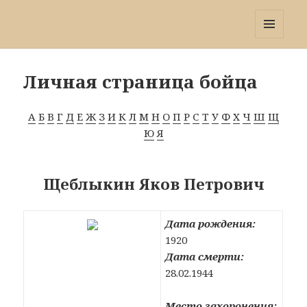
Победа 60
МЕНЮ
И
ВИДЖЕТЫ
Личная страница бойца
А
Б
В
Г
Д
Е
Ж
З
И
К
Л
М
Н
О
П
Р
С
Т
У
Ф
Х
Ч
Ш
Щ
Ю
Я
Щеблыкин Яков Петрович
Дата рождения:
1920
Дата смерти:
28.02.1944
Место захоронения: