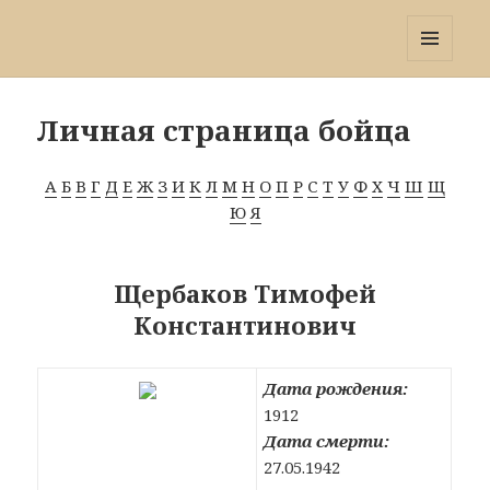
Победа 60
МЕНЮ
И
ВИДЖЕТЫ
Личная страница бойца
А
Б
В
Г
Д
Е
Ж
З
И
К
Л
М
Н
О
П
Р
С
Т
У
Ф
Х
Ч
Ш
Щ
Ю
Я
Щербаков Тимофей
Константинович
Дата рождения:
1912
Дата смерти:
27.05.1942