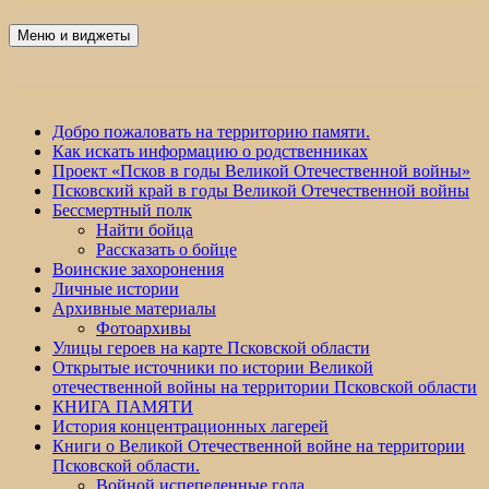
Перейти
к
Меню и виджеты
Победа 60
содержимому
Добро пожаловать на территорию памяти.
Как искать информацию о родственниках
Проект «Псков в годы Великой Отечественной войны»
Псковский край в годы Великой Отечественной войны
Бессмертный полк
Найти бойца
Рассказать о бойце
Воинские захоронения
Личные истории
Архивные материалы
Фотоархивы
Улицы героев на карте Псковской области
Открытые источники по истории Великой
отечественной войны на территории Псковской области
КНИГА ПАМЯТИ
История концентрационных лагерей
Книги о Великой Отечественной войне на территории
Псковской области.
Войной испепеленные года