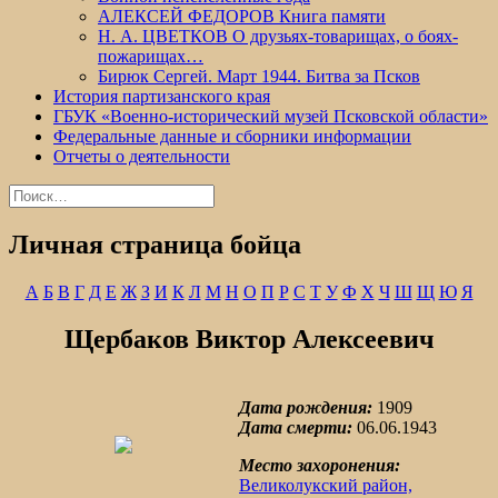
АЛЕКСЕЙ ФЕДОРОВ Книга памяти
Н. А. ЦВЕТКОВ О друзьях-товарищах, о боях-
пожарищах…
Бирюк Сергей. Март 1944. Битва за Псков
История партизанского края
ГБУК «Военно-исторический музей Псковской области»
Федеральные данные и сборники информации
Отчеты о деятельности
Найти:
Личная страница бойца
А
Б
В
Г
Д
Е
Ж
З
И
К
Л
М
Н
О
П
Р
С
Т
У
Ф
Х
Ч
Ш
Щ
Ю
Я
Щербаков Виктор Алексеевич
Дата рождения:
1909
Дата смерти:
06.06.1943
Место захоронения:
Великолукский район,