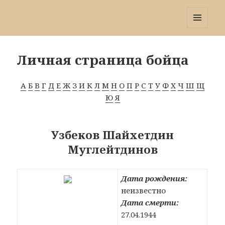
Победа 60
МЕНЮ
И
ВИДЖЕТЫ
Личная страница бойца
А
Б
В
Г
Д
Е
Ж
З
И
К
Л
М
Н
О
П
Р
С
Т
У
Ф
Х
Ч
Ш
Щ
Ю
Я
Узбеков Шайхетдин
Муглейтдинов
Дата рождения:
неизвестно
Дата смерти:
27.04.1944