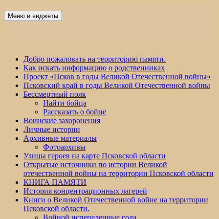
Перейти
к
Меню и виджеты
Победа 60
содержимому
Добро пожаловать на территорию памяти.
Как искать информацию о родственниках
Проект «Псков в годы Великой Отечественной войны»
Псковский край в годы Великой Отечественной войны
Бессмертный полк
Найти бойца
Рассказать о бойце
Воинские захоронения
Личные истории
Архивные материалы
Фотоархивы
Улицы героев на карте Псковской области
Открытые источники по истории Великой
отечественной войны на территории Псковской области
КНИГА ПАМЯТИ
История концентрационных лагерей
Книги о Великой Отечественной войне на территории
Псковской области.
Войной испепеленные года