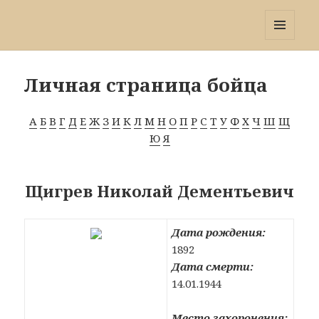
Победа 60
МЕНЮ
И
ВИДЖЕТЫ
Личная страница бойца
А
Б
В
Г
Д
Е
Ж
З
И
К
Л
М
Н
О
П
Р
С
Т
У
Ф
Х
Ч
Ш
Щ
Ю
Я
Щигрев Николай Дементьевич
Дата рождения:
1892
Дата смерти:
14.01.1944
Место захоронения: